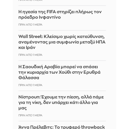
ΠΡΙΝ ΑΠΌ 1 ΜΈΡΑ
Η ηγεσία της FIFA στηρίζει πλήρως τον
πρόεδρο Ινφαντίνο
ΠΡΙΝ ΑΠΌ 1 ΜΈΡΑ
Wall Street: Κλείσιμο χωρίς κατεύθυνση,
αναμένοντας μια συμφωνία μεταξύ ΗΠΑ
και Ιράν
ΠΡΙΝ ΑΠΌ 1 ΜΈΡΑ
Η Σαουδική Αραβία μπορεί να σπάσει
την κυριαρχία των Χούθι στην Ερυθρά
Θάλασσα
ΠΡΙΝ ΑΠΌ 1 ΜΈΡΑ
Νίστρουπ: Έχουμε την πίεση, αλλά πάμε
για τη νίκη, δεν υπάρχει κάτι άλλο για
μας
ΠΡΙΝ ΑΠΌ 1 ΜΈΡΑ
Άννα Πρέλεβιτς: Το τρυφερό throwback