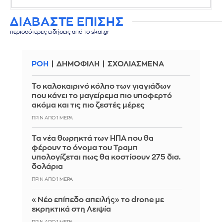
ΔΙΑΒΑΣΤΕ ΕΠΙΣΗΣ
περισσότερες ειδήσεις από το skai.gr
ΡΟΗ
ΔΗΜΟΦΙΛΗ
ΣΧΟΛΙΑΣΜΕΝΑ
Το καλοκαιρινό κόλπο των γιαγιάδων
που κάνει το μαγείρεμα πιο υποφερτό
ακόμα και τις πιο ζεστές μέρες
ΠΡΙΝ ΑΠΌ 1 ΜΈΡΑ
Τα νέα θωρηκτά των ΗΠΑ που θα
φέρουν το όνομα του Τραμπ
υπολογίζεται πως θα κοστίσουν 275 δισ.
δολάρια
ΠΡΙΝ ΑΠΌ 1 ΜΈΡΑ
«Νέο επίπεδο απειλής» το drone με
εκρηκτικά στη Λειψία