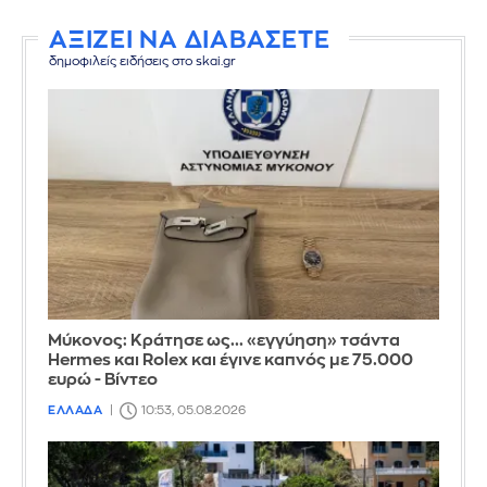
ΑΞΙΖΕΙ ΝΑ ΔΙΑΒΑΣΕΤΕ
δημοφιλείς ειδήσεις στο skai.gr
Μύκονος: Κράτησε ως... «εγγύηση» τσάντα
Hermes και Rolex και έγινε καπνός με 75.000
ευρώ - Βίντεο
ΕΛΛΑΔΑ
10:53, 05.08.2026