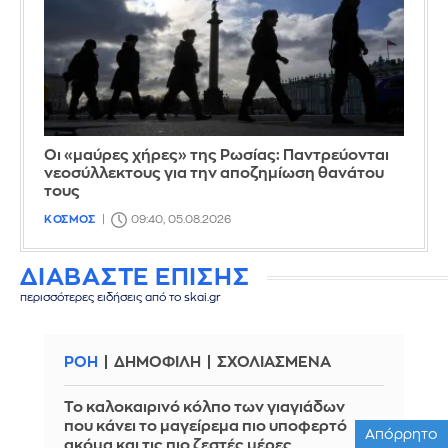
Οι «μαύρες χήρες» της Ρωσίας: Παντρεύονται
νεοσύλλεκτους για την αποζημίωση θανάτου
τους
ΚΟΣΜΟΣ
09:40, 05.08.2026
ΔΙΑΒΑΣΤΕ ΕΠΙΣΗΣ
περισσότερες ειδήσεις από το skai.gr
ΡΟΗ
ΔΗΜΟΦΙΛΗ
ΣΧΟΛΙΑΣΜΕΝΑ
Το καλοκαιρινό κόλπο των γιαγιάδων
που κάνει το μαγείρεμα πιο υποφερτό
Απόρρητο
ακόμα και τις πιο ζεστές μέρες