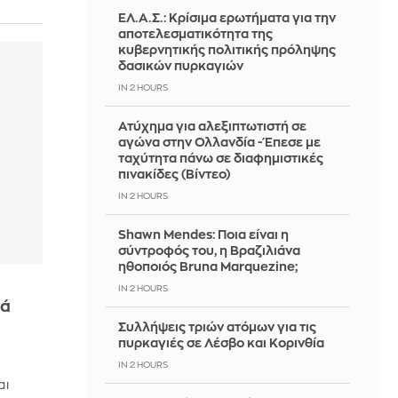
ΕΛ.Α.Σ.: Κρίσιμα ερωτήματα για την
αποτελεσματικότητα της
κυβερνητικής πολιτικής πρόληψης
δασικών πυρκαγιών
IN 2 HOURS
Ατύχημα για αλεξιπτωτιστή σε
αγώνα στην Ολλανδία - Έπεσε με
ταχύτητα πάνω σε διαφημιστικές
πινακίδες (Βίντεο)
IN 2 HOURS
Shawn Mendes: Ποια είναι η
σύντροφός του, η Βραζιλιάνα
ηθοποιός Bruna Marquezine;
IN 2 HOURS
ζά
Συλλήψεις τριών ατόμων για τις
πυρκαγιές σε Λέσβο και Κορινθία
IN 2 HOURS
αι