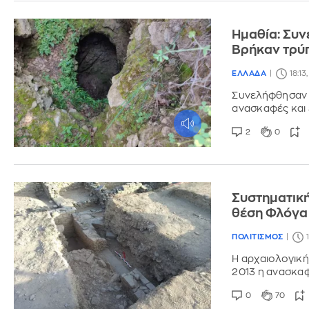
Ημαθία: Συ
Βρήκαν τρύ
ΕΛΛΑΔΑ
18:13
Συνελήφθησαν 
ανασκαφές και 
2
0
Συστηματική
θέση Φλόγα
ΠΟΛΙΤΙΣΜΟΣ
Η αρχαιολογική
2013 η ανασκα
0
70