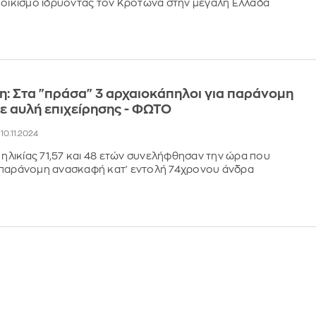
ποικισμό ιδρύοντας τον Κρότωνα στην μεγάλη Ελλάδα
: Στα "πράσα" 3 αρχαιοκάπηλοι για παράνομη
ε αυλή επιχείρησης - ΦΩΤΟ
, 10.11.2024
ς ηλικίας 71,57 και 48 ετών συνελήφθησαν την ώρα που
 παράνομη ανασκαφή κατ' εντολή 74χρονου άνδρα