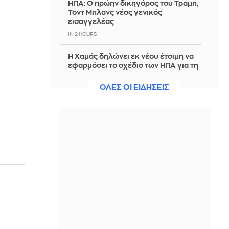
ΗΠΑ: Ο πρώην δικηγόρος του Τραμπ,
Τοντ Μπλανς νέος γενικός
εισαγγελέας
IN 2 HOURS
Η Χαμάς δηλώνει εκ νέου έτοιμη να
εφαρμόσει το σχέδιο των ΗΠΑ για τη
Γάζα
ΟΛΕΣ ΟΙ ΕΙΔΗΣΕΙΣ
IN 2 HOURS
Πρεμιέρα με ήττα για τη Ναϊμέγκεν
στην Eredivisie πριν τη ρεβάνς με τον
Ολυμπιακό
IN 1 HOUR
Καινούργιου - Κουτσουμπής: Το
βίντεο με τη βόλτα που έκαναν
αγκαλιασμένοι σε εμπορικό κέντρο
στη Μύκονο
IN 1 HOUR
Ομάν: Θετικές οι συνομιλίες με το