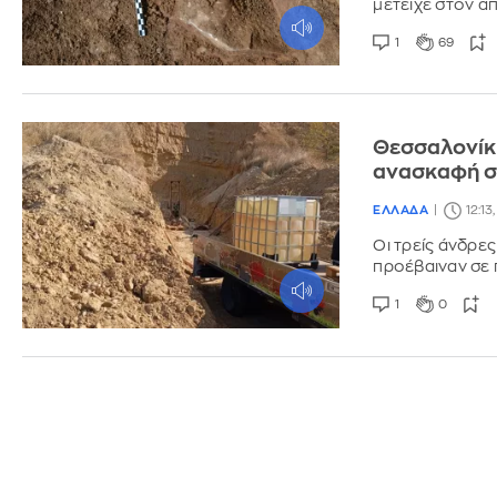
μετείχε στον α
1
69
Θεσσαλονίκη
ανασκαφή σ
ΕΛΛΑΔΑ
12:13
Οι τρείς άνδρε
προέβαιναν σε
1
0