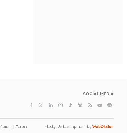
«Nonna Maxxing», η τάση που
μετατρέπει τις ντουλάπες των
γιαγιάδων μας στη νέα fashion
αναφορά του καλοκαιριού;
IN 1 HOUR
«Ψήθηκαν» Βόρεια Ελλάδα και
Πελοπόννησος - Πάνω από τους 39
βαθμούς ο υδράργυρος σε πολλές
περιοχές
IN 57 MINUTES
SOCIAL MEDIA
φήμιση
Foreca
design & development by
WebOlution