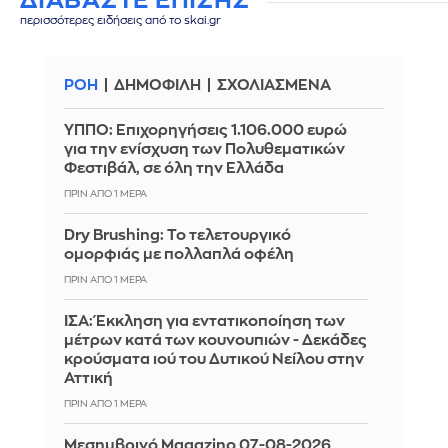
ΔΙΑΒΑΣΤΕ ΕΠΙΣΗΣ
περισσότερες ειδήσεις από το skai.gr
ΡΟΗ
ΔΗΜΟΦΙΛΗ
ΣΧΟΛΙΑΣΜΕΝΑ
ΥΠΠΟ: Επιχορηγήσεις 1.106.000 ευρώ
για την ενίσχυση των Πολυθεματικών
Φεστιβάλ, σε όλη την Ελλάδα
ΠΡΙΝ ΑΠΌ 1 ΜΈΡΑ
Dry Brushing: Το τελετουργικό
ομορφιάς με πολλαπλά οφέλη
ΠΡΙΝ ΑΠΌ 1 ΜΈΡΑ
ΙΣΑ: Έκκληση για εντατικοποίηση των
μέτρων κατά των κουνουπιών - Δεκάδες
κρούσματα ιού του Δυτικού Νείλου στην
Αττική
ΠΡΙΝ ΑΠΌ 1 ΜΈΡΑ
Μεσημβρινό Magazino 07-08-2026