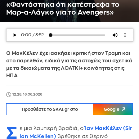
«Φαντάστηκα ότι κατέστρεφα το
Μαρ-α-Λάγκο για το Avengers»
Ο ΜακΚέλεν έχει ασκήσει κριτική στον Τραμπ και
στο παρελθόν, ειδικά για τις αστοχίες του σχετικά
με τα δικαιώματα της ΛΟΑΤΚΙ+ κοινότητας στις
ΗΠΑ
12:28, 16.06.2026
Προσθέστε το SKAI.gr στο
Google
Σ
ε μια λαμπερή βραδιά, ο
Ίαν ΜακΚέλεν (Sir
Ian McKellen)
βρέθηκε σε θερινό