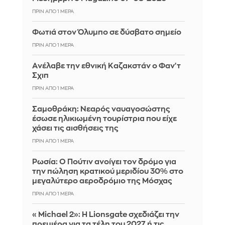
ΠΡΙΝ ΑΠΌ 1 ΜΈΡΑ
Φωτιά στον Όλυμπο σε δύσβατο σημείο
ΠΡΙΝ ΑΠΌ 1 ΜΈΡΑ
Aνέλαβε την εθνική Καζακστάν ο Φαν'τ
Σχιπ
ΠΡΙΝ ΑΠΌ 1 ΜΈΡΑ
Σαμοθράκη: Νεαρός ναυαγοσώστης
έσωσε ηλικιωμένη τουρίστρια που είχε
χάσει τις αισθήσεις της
ΠΡΙΝ ΑΠΌ 1 ΜΈΡΑ
Ρωσία: Ο Πούτιν ανοίγει τον δρόμο για
την πώληση κρατικού μεριδίου 30% στο
μεγαλύτερο αεροδρόμιο της Μόσχας
ΠΡΙΝ ΑΠΌ 1 ΜΈΡΑ
«Michael 2»: Η Lionsgate σχεδιάζει την
πρεμιέρα για τα τέλη του 2027 ή τις