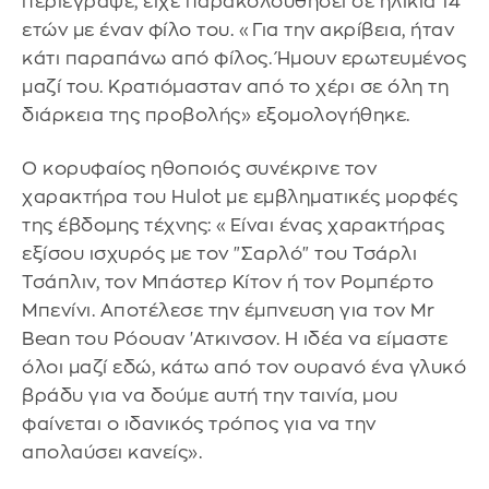
περιέγραψε, είχε παρακολουθήσει σε ηλικία 14
ετών με έναν φίλο του. «Για την ακρίβεια, ήταν
κάτι παραπάνω από φίλος. Ήμουν ερωτευμένος
μαζί του. Κρατιόμασταν από το χέρι σε όλη τη
διάρκεια της προβολής» εξομολογήθηκε.
Ο κορυφαίος ηθοποιός συνέκρινε τον
χαρακτήρα του Hulot με εμβληματικές μορφές
της έβδομης τέχνης: «Είναι ένας χαρακτήρας
εξίσου ισχυρός με τον "Σαρλό" του Τσάρλι
Τσάπλιν, τον Μπάστερ Κίτον ή τον Ρομπέρτο
Μπενίνι. Αποτέλεσε την έμπνευση για τον Mr
Bean του Ρόουαν 'Ατκινσον. Η ιδέα να είμαστε
όλοι μαζί εδώ, κάτω από τον ουρανό ένα γλυκό
βράδυ για να δούμε αυτή την ταινία, μου
φαίνεται ο ιδανικός τρόπος για να την
απολαύσει κανείς».