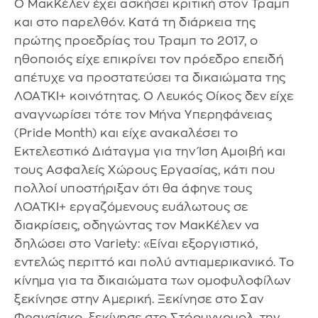
Ο ΜακΚέλεν έχει ασκήσει κριτική στον Τραμπ
και στο παρελθόν. Κατά τη διάρκεια της
πρώτης προεδρίας του Τραμπ το 2017, ο
ηθοποιός είχε επικρίνει τον πρόεδρο επειδή
απέτυχε να προστατεύσει τα δικαιώματα της
ΛΟΑΤΚΙ+ κοινότητας. Ο Λευκός Οίκος δεν είχε
αναγνωρίσει τότε τον Μήνα Υπερηφάνειας
(Pride Month) και είχε ανακαλέσει το
Εκτελεστικό Διάταγμα για την Ίση Αμοιβή και
τους Ασφαλείς Χώρους Εργασίας, κάτι που
πολλοί υποστήριξαν ότι θα άφηνε τους
ΛΟΑΤΚΙ+ εργαζόμενους ευάλωτους σε
διακρίσεις, οδηγώντας τον ΜακΚέλεν να
δηλώσει στο Variety: «Είναι εξοργιστικό,
εντελώς περιττό και πολύ αντιαμερικανικό. Το
κίνημα για τα δικαιώματα των ομοφυλοφίλων
ξεκίνησε στην Αμερική. Ξεκίνησε στο Σαν
Φρανσίσκο, ξεκίνησε στο Στόουνγουολ, την