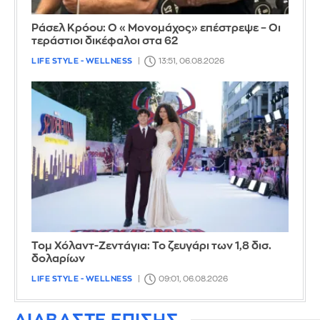
Ράσελ Κρόου: Ο «Μονομάχος» επέστρεψε – Οι
τεράστιοι δικέφαλοι στα 62
LIFE STYLE - WELLNESS
13:51, 06.08.2026
Τομ Χόλαντ-Ζεντάγια: Το ζευγάρι των 1,8 δισ.
δολαρίων
LIFE STYLE - WELLNESS
09:01, 06.08.2026