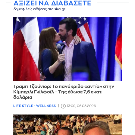
ΑΞΙΖΕΙ ΝΑ ΔΙΑΒΑΣΕΤΕ
δημοφιλείς ειδήσεις στο skai.gr
Τραμπ Τζούνιορ: Το πανάκριβο «αντίο» στην
Κίμπερλι Γκίλφοϊλ – Της έδωσε 7,6 εκατ.
δολάρια
LIFE STYLE - WELLNESS
13:09, 06.08.2026