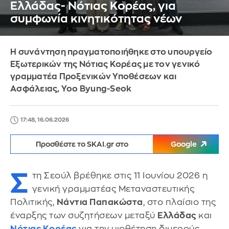
Ελλάδας- Νότιας Κορέας, για
συμφωνία κινητικότητας νέων
Η συνάντηση πραγματοποιήθηκε στο υπουργείο
Εξωτερικών της Νότιας Κορέας με τον γενικό
γραμματέα Προξενικών Υποθέσεων και
Ασφάλειας, Yoo Byung-Seok
17:48, 16.06.2026
Προσθέστε το SKAI.gr στο
Google
Σ
τη Σεούλ βρέθηκε στις 11 Ιουνίου 2026 η
γενική γραμματέας Μεταναστευτικής
Πολιτικής,
Νάντια Παπακώστα
, στο πλαίσιο της
έναρξης των συζητήσεων μεταξύ
Ελλάδας
και
Νότιας Κορέας
για την υιοθέτηση διμερούς