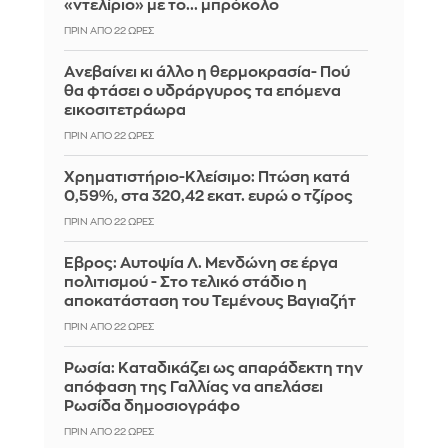
«ντελίριο» με το... μπρόκολο
ΠΡΙΝ ΑΠΌ 22 ΏΡΕΣ
Aνεβαίνει κι άλλο η θερμοκρασία- Πού
θα φτάσει ο υδράργυρος τα επόμενα
εικοσιτετράωρα
ΠΡΙΝ ΑΠΌ 22 ΏΡΕΣ
Χρηματιστήριο-Κλείσιμο: Πτώση κατά
0,59%, στα 320,42 εκατ. ευρώ ο τζίρος
ΠΡΙΝ ΑΠΌ 22 ΏΡΕΣ
Έβρος: Αυτοψία Λ. Μενδώνη σε έργα
πολιτισμού - Στο τελικό στάδιο η
αποκατάσταση του Τεμένους Βαγιαζήτ
ΠΡΙΝ ΑΠΌ 22 ΏΡΕΣ
Ρωσία: Kαταδικάζει ως απαράδεκτη την
απόφαση της Γαλλίας να απελάσει
Ρωσίδα δημοσιογράφο
ΠΡΙΝ ΑΠΌ 22 ΏΡΕΣ