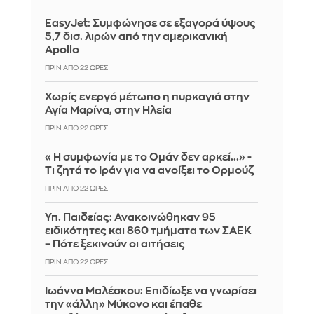
EasyJet: Συμφώνησε σε εξαγορά ύψους
5,7 δισ. λιρών από την αμερικανική
Apollo
ΠΡΙΝ ΑΠΌ 22 ΏΡΕΣ
Χωρίς ενεργό μέτωπο η πυρκαγιά στην
Αγία Μαρίνα, στην Ηλεία
ΠΡΙΝ ΑΠΌ 22 ΏΡΕΣ
«Η συμφωνία με το Ομάν δεν αρκεί...» -
Τι ζητά το Ιράν για να ανοίξει το Ορμούζ
ΠΡΙΝ ΑΠΌ 22 ΏΡΕΣ
Υπ. Παιδείας: Ανακοινώθηκαν 95
ειδικότητες και 860 τμήματα των ΣΑΕΚ
– Πότε ξεκινούν οι αιτήσεις
ΠΡΙΝ ΑΠΌ 22 ΏΡΕΣ
Ιωάννα Μαλέσκου: Επιδίωξε να γνωρίσει
την «άλλη» Μύκονο και έπαθε