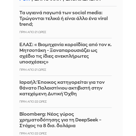
Τα υγιεινά παγωτά των social media:
Τρώγονται τελικά ή είναι άλλο ένα viral
trend;
ΠΡΙΝ ΑΠΌ 21 ΏΡΕΣ
ΕΛΑΣ: «Βιομηχανία κοροϊδίας από τον κ.
Μητσοτάκη - Ξαναπαρουσιάζει ως
σχέδιο τις ίδιες ανεκπλήρωτες
υποσχέσεις»
ΠΡΙΝ ΑΠΌ 21 ΏΡΕΣ
Ισραήλ: Έποικος κατηγορείται για τον
θάνατο Παλαιστίνιου ακτιβιστή στην
κατεχόμενη Δυτική Όχθη
ΠΡΙΝ ΑΠΌ 22 ΏΡΕΣ
Bloomberg: Νέος γύρος
χρηματοδότησης για τη DeepSeek –
Στόχος τα 8 δισ. δολάρια
ΠΡΙΝ ΑΠΌ 22 ΏΡΕΣ