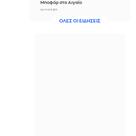
Μποφόρ στο Αιγαίο
IN 2 HOURS
ΟΛΕΣ ΟΙ ΕΙΔΗΣΕΙΣ
Εορτολόγιο: Ποιοι γιορτάζουν
σήμερα, 7 Αυγούστου
IN 2 HOURS
Μπορείς να γυμνάσεις όλο το σώμα
σου με μια πετσέτα θαλάσσης; Κι
όμως, ναι!
IN 2 HOURS
Οριοθετήθηκε η φωτιά που ξέσπασε
σε εγκαταλελειμμένο κτίριο στο
Μοσχάτο - Ενδελεχής έρευνα στο
εσωτερικό του
IN 2 HOURS
Έξι στους 10 συνταξιούχους
λαμβάνουν σύνταξη κάτω από
1.000€ - Ούτε 800€ η μέση σύνταξη
ασφαλισμένων του ιδιωτικού τομέα