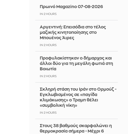
Πρωινό Magazino 07-08-2026
IN 2 HOURS
Αργεντινή: Επεισόδια στο τέλος
μαζικής κινητοποίησης στο
Μπουένος Άιρες
IN 2 HOURS
Προφυλακίστηκαν ο δήμαρχος και
άλλοι δύο για τη μεγάλη φωτιά στη
Βοιωτία
IN 2 HOURS
Σκληρή στάση του Ιράν στο Ορμούζ -
Εγκλωβισμένος σε «παγίδα
κλιμάκωσης» ο Τραμπ θέλει
«συμβολική νίκη»
IN 2 HOURS
Στους 38 βαθμούς σκαρφαλώνει η
θερμοκρασία σήμερα - Μέχρι 6