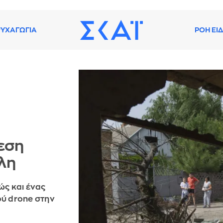
ΥΧΑΓΩΓΙΑ
ΡΟΗ ΕΙ
θεση
λη
ώς και ένας
ύ drone στην