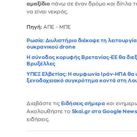
αμαξίδιο
πάνω σε έναν δρόμο και δίπλα το
να είναι νεκρός.
Πηγή:
ΑΠΕ - ΜΠΕ
Ρωσία: Διυλιστήριο διέκοψε τη λειτουργί
ουκρανικού drone
Η σύνοδος κορυφής Βρετανίας-ΕΕ θα διεξα
Βρυξέλλες
ΥΠΕΞ Ελβετίας: Η συμφωνία Ιράν-ΗΠΑ θα
ξενοδοχειακό συγκρότημα κοντά στη Λο
Διαβάστε τις
Ειδήσεις σήμερα
και ενημερω
Ακολουθήστε το
Skai.gr στο Google New
ειδήσεις.