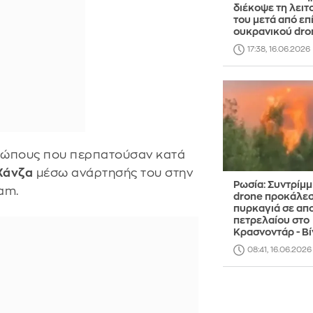
διέκοψε τη λειτ
του μετά από επ
ουκρανικού dro
17:38, 16.06.2026
ώπους που περπατούσαν κατά
Χάνζα
μέσω ανάρτησής του στην
Ρωσία: Συντρίμμ
am.
drone προκάλε
πυρκαγιά σε απ
πετρελαίου στο
Κρασνοντάρ - Βί
08:41, 16.06.2026