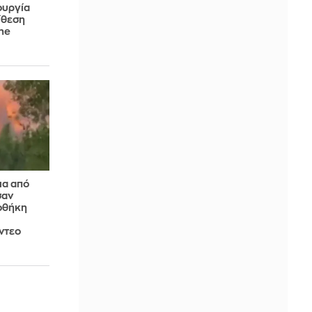
ουργία
ίθεση
ne
ια από
σαν
οθήκη
ντεο