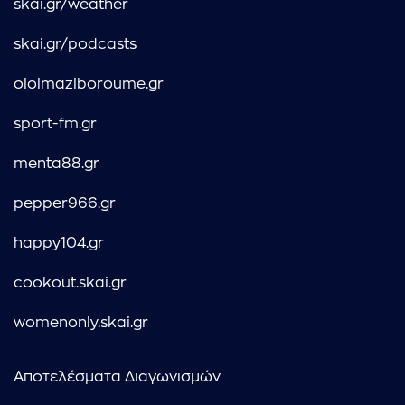
skai.gr/weather
skai.gr/podcasts
oloimaziboroume.gr
sport-fm.gr
menta88.gr
pepper966.gr
happy104.gr
cookout.skai.gr
womenonly.skai.gr
Αποτελέσματα Διαγωνισμών