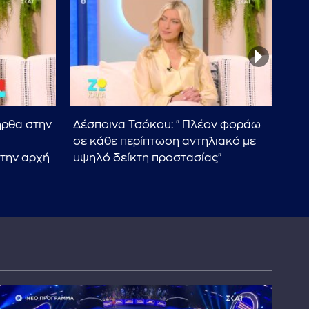
ήρθα στην
Δέσποινα Τσόκου: "Πλέον φοράω
Δέσ
σε κάθε περίπτωση αντηλιακό με
καλ
στην αρχή
υψηλό δείκτη προστασίας"
προ
πρ