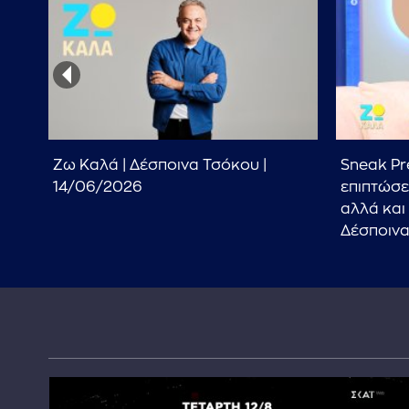
α
Ζω Καλά | Δέσποινα Τσόκου |
Sneak Pre
και
14/06/2026
επιπτώσε
αλλά και
Δέσποινα