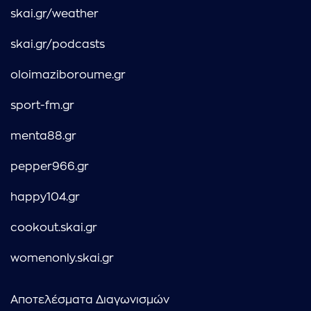
skai.gr/weather
skai.gr/podcasts
oloimaziboroume.gr
sport-fm.gr
menta88.gr
pepper966.gr
happy104.gr
cookout.skai.gr
womenonly.skai.gr
Αποτελέσματα Διαγωνισμών