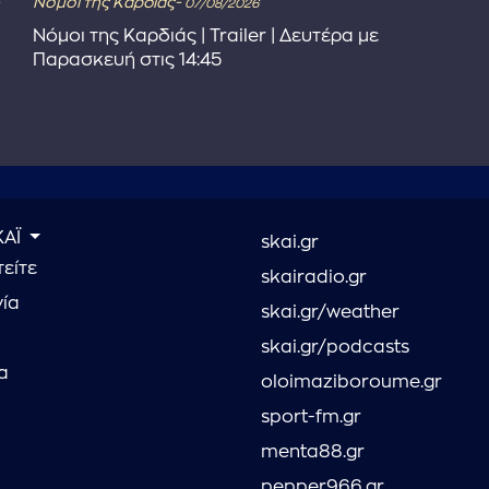
Νόμοι της Καρδιάς-
07/08/2026
Νόμοι της Καρδιάς | Trailer | Δευτέρα με
Παρασκευή στις 14:45
ΚΑΪ
skai.gr
είτε
skairadio.gr
νία
skai.gr/weather
skai.gr/podcasts
α
oloimaziboroume.gr
sport-fm.gr
menta88.gr
pepper966.gr