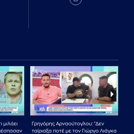
ι μιλάει
Γρηγόρης Αρναούτογλου: "Δεν
Πάν
απέσπασαν
ταίριαξα ποτέ με τον Γιώργο Λιάγκα
αίτ