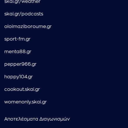
skai.gr/weather
skai.gr/podcasts
oloimaziboroume.gr
sport-fm.gr
menta88.gr
pepper966.gr
happy104.gr
cookout.skai.gr
womenonly.skai.gr
Αποτελέσματα Διαγωνισμών