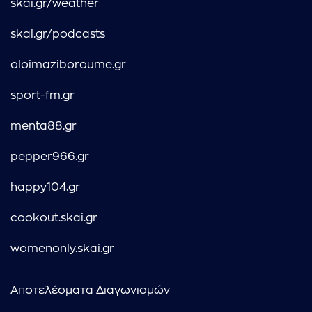
skai.gr/weather
skai.gr/podcasts
oloimaziboroume.gr
sport-fm.gr
menta88.gr
pepper966.gr
happy104.gr
cookout.skai.gr
womenonly.skai.gr
Αποτελέσματα Διαγωνισμών