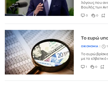
λόγους που ανα
Βουλής των Αντ
0
0
Το ευρώ υπο
ΟΙΚΟΝΟΜΙΑ
1
Το ευρώ βρίσκετ
με το ελβετικό
1
0