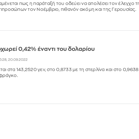
μένεται πως η παράταξή του οδεύει να απολέσει τον έλεγχο τ
ιπροσώπων τον Νοέμβριο, πιθανόν ακόμη και της Γερουσίας.
χωρεί 0,42% έναντι του δολαρίου
5:28, 20.09.2022
αι στα 143,2520 γεν, στο 0,8733 με τη στερλίνα και στο 0,9638
 φράγκο.