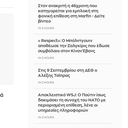
Στον ανακριτή η 46χρονη που
κατηγορείται για εμπλοκή στη
φονική επίθεση στη Marfin - Δείτε
βίντεο
IN 2 HOURS
«Respect»: Ο Μπόλντγουιν
αποθέωσε την Ζαλγκίρις που έδωσε
συμβόλαιο στον Κίναν Έβανς
IN 2 HOURS
Στις 9 Σεπτεμβρίου στη ΔΕΘ ο
Αλέξης Τσίπρας
IN 2 HOURS
κά
Αποκλειστικό WSJ: Ο Πούτιν ίσως
δοκιμάσει τη συνοχή του ΝΑΤΟ με
περιορισμένη επίθεση, λένε οι
υπηρεσίες πληροφοριών
IN 2 HOURS