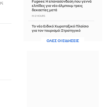
Fugees: Η επανασύνδεση που γεννά
ης
ελπίδες για νέο άλμπουμ τρεις
δεκαετίες μετά
IN 2 HOURS
Το νέο Ειδικό Χωροταξικό Πλαίσιο
για τον τουρισμό: Στρατηγικό
εργαλείο για βιώσιμη τουριστική
ανάπτυξη
ΟΛΕΣ ΟΙ ΕΙΔΗΣΕΙΣ
IN 2 HOURS
Κονγκό: Τα επιβεβαιωμένα
κρούσματα Έμπολα ξεπέρασαν τα
4.000
IN 2 HOURS
Ιρανική αντιπολίτευση: Ο Μοτζτάμπα
Χαμενεΐ πιθανόν βρίσκεται στο
«νεκροκρέβατο»
IN 2 HOURS
29,4 χλμ. νέων σιδηροτροχιών στο