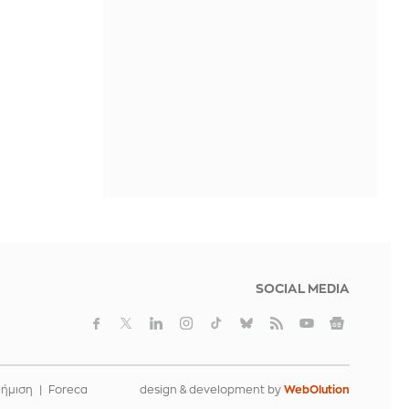
7 αλήθειες για τον Αύγουστο που
σχεδόν κανείς δεν παραδέχεται
IN 2 HOURS
Πάνω από 1.500 έλεγχοι σε τουλ.
300 παραλίες: Drones και νέες
τεχνολογίες στη μάχη κατά της
αυθαίρετης κατάληψης του αιγιαλού
IN 2 HOURS
Μέσα στο ξενοδοχείο-παλάτι όπου
Ρονάλντο και Τζορτζίνα θα
γιορτάσουν τον γάμο τους (φωτό)
IN 2 HOURS
SOCIAL MEDIA
φήμιση
Foreca
design & development by
WebOlution