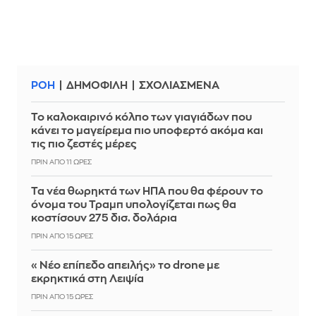
ΡΟΗ
ΔΗΜΟΦΙΛΗ
ΣΧΟΛΙΑΣΜΕΝΑ
Το καλοκαιρινό κόλπο των γιαγιάδων που
κάνει το μαγείρεμα πιο υποφερτό ακόμα και
τις πιο ζεστές μέρες
ΠΡΙΝ ΑΠΌ 11 ΏΡΕΣ
Τα νέα θωρηκτά των ΗΠΑ που θα φέρουν το
όνομα του Τραμπ υπολογίζεται πως θα
κοστίσουν 275 δισ. δολάρια
ΠΡΙΝ ΑΠΌ 15 ΏΡΕΣ
«Νέο επίπεδο απειλής» το drone με
εκρηκτικά στη Λειψία
ΠΡΙΝ ΑΠΌ 15 ΏΡΕΣ