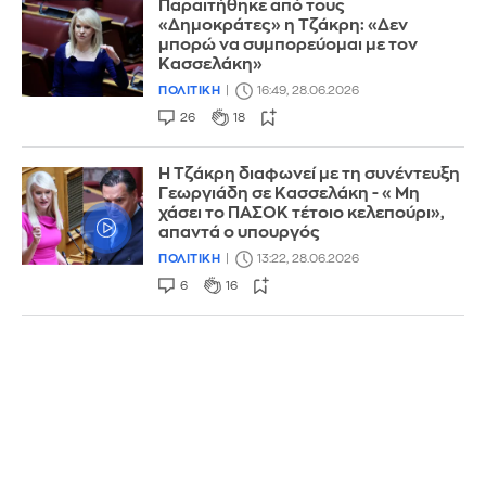
Παραιτήθηκε από τους
«Δημοκράτες» η Τζάκρη: «Δεν
μπορώ να συμπορεύομαι με τον
Κασσελάκη»
ΠΟΛΙΤΙΚΗ
16:49, 28.06.2026
26
18
Η Τζάκρη διαφωνεί με τη συνέντευξη
Γεωργιάδη σε Κασσελάκη - «Μη
χάσει το ΠΑΣΟΚ τέτοιο κελεπούρι»,
απαντά ο υπουργός
ΠΟΛΙΤΙΚΗ
13:22, 28.06.2026
6
16