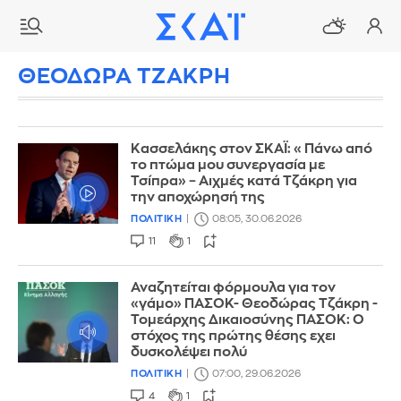
ΘΕΟΔΩΡΑ ΤΖΑΚΡΗ
Κασσελάκης στον ΣΚΑΪ: «Πάνω από
το πτώμα μου συνεργασία με
Τσίπρα» – Αιχμές κατά Τζάκρη για
την αποχώρησή της
ΠΟΛΙΤΙΚΗ
08:05, 30.06.2026
11
1
Αναζητείται φόρμουλα για τον
«γάμο» ΠΑΣΟΚ- Θεοδώρας Τζάκρη -
Τομεάρχης Δικαιοσύνης ΠΑΣΟΚ: O
στόχος της πρώτης θέσης εχει
δυσκολέψει πολύ
ΠΟΛΙΤΙΚΗ
07:00, 29.06.2026
4
1