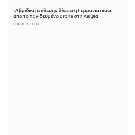
«Υβριδική επίθεση» βλέπει η Γερμανία πίσω
απο το παγιδευμένο drone στη Λειψία
ΠΡΙΝ ΑΠΌ 17 ΏΡΕΣ