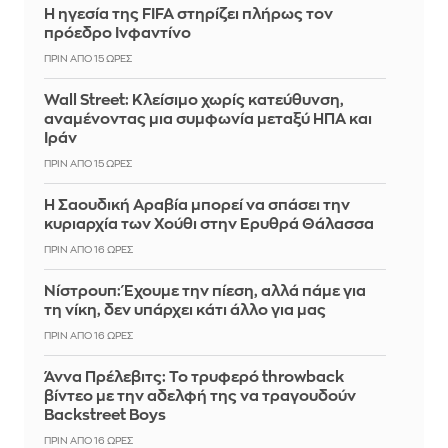
Η ηγεσία της FIFA στηρίζει πλήρως τον
πρόεδρο Ινφαντίνο
ΠΡΙΝ ΑΠΌ 15 ΏΡΕΣ
Wall Street: Κλείσιμο χωρίς κατεύθυνση,
αναμένοντας μια συμφωνία μεταξύ ΗΠΑ και
Ιράν
ΠΡΙΝ ΑΠΌ 15 ΏΡΕΣ
Η Σαουδική Αραβία μπορεί να σπάσει την
κυριαρχία των Χούθι στην Ερυθρά Θάλασσα
ΠΡΙΝ ΑΠΌ 16 ΏΡΕΣ
Νίστρουπ: Έχουμε την πίεση, αλλά πάμε για
τη νίκη, δεν υπάρχει κάτι άλλο για μας
ΠΡΙΝ ΑΠΌ 16 ΏΡΕΣ
Άννα Πρέλεβιτς: Το τρυφερό throwback
βίντεο με την αδελφή της να τραγουδούν
Backstreet Boys
ΠΡΙΝ ΑΠΌ 16 ΏΡΕΣ