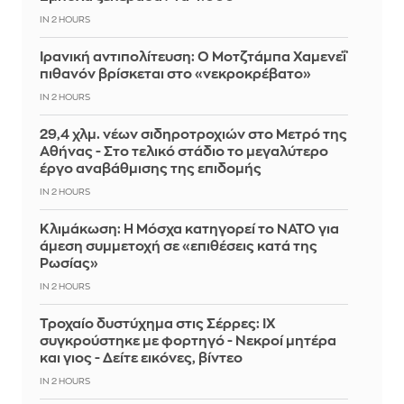
IN 2 HOURS
Ιρανική αντιπολίτευση: Ο Μοτζτάμπα Χαμενεΐ
πιθανόν βρίσκεται στο «νεκροκρέβατο»
IN 2 HOURS
29,4 χλμ. νέων σιδηροτροχιών στο Μετρό της
Αθήνας - Στο τελικό στάδιο το μεγαλύτερο
έργο αναβάθμισης της επιδομής
IN 2 HOURS
Κλιμάκωση: Η Μόσχα κατηγορεί το ΝΑΤΟ για
άμεση συμμετοχή σε «επιθέσεις κατά της
Ρωσίας»
IN 2 HOURS
Τροχαίο δυστύχημα στις Σέρρες: ΙΧ
συγκρούστηκε με φορτηγό - Νεκροί μητέρα
και γιος - Δείτε εικόνες, βίντεο
IN 2 HOURS