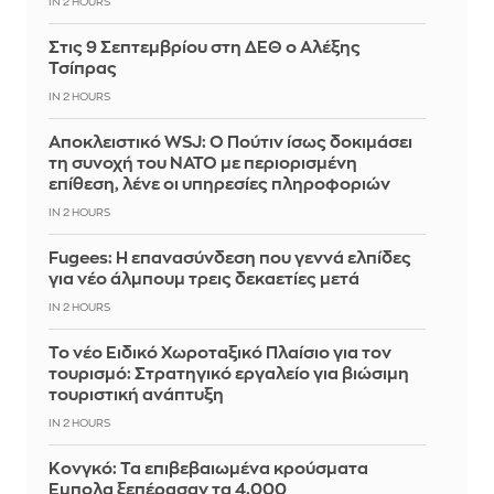
IN 2 HOURS
Στις 9 Σεπτεμβρίου στη ΔΕΘ ο Αλέξης
Τσίπρας
IN 2 HOURS
Αποκλειστικό WSJ: Ο Πούτιν ίσως δοκιμάσει
τη συνοχή του ΝΑΤΟ με περιορισμένη
επίθεση, λένε οι υπηρεσίες πληροφοριών
IN 2 HOURS
Fugees: Η επανασύνδεση που γεννά ελπίδες
για νέο άλμπουμ τρεις δεκαετίες μετά
IN 2 HOURS
Το νέο Ειδικό Χωροταξικό Πλαίσιο για τον
τουρισμό: Στρατηγικό εργαλείο για βιώσιμη
τουριστική ανάπτυξη
IN 2 HOURS
Κονγκό: Τα επιβεβαιωμένα κρούσματα
Έμπολα ξεπέρασαν τα 4.000