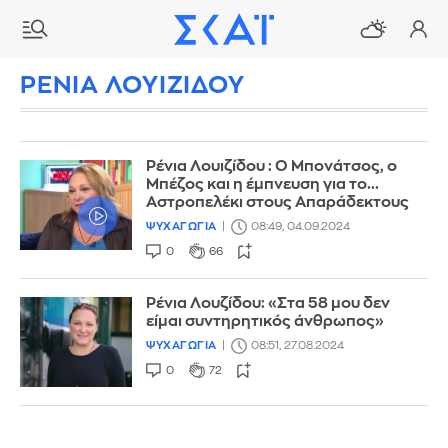
ΡΕΝΙΑ ΛΟΥΙΖΙΔΟΥ
Ρένια Λουιζίδου : Ο Μπονάτσος, ο
Μπέζος και η έμπνευση για το...
Αστροπελέκι στους Απαράδεκτους
ΨΥΧΑΓΩΓΙΑ
08:49, 04.09.2024
0
66
Ρένια Λουζίδου: «Στα 58 μου δεν
είμαι συντηρητικός άνθρωπος»
ΨΥΧΑΓΩΓΙΑ
08:51, 27.08.2024
0
72