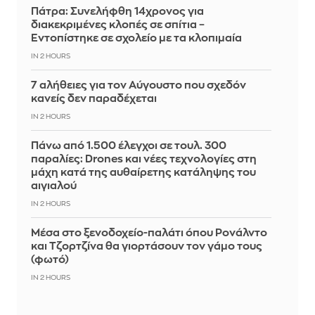
Πάτρα: Συνελήφθη 14χρονος για
διακεκριμένες κλοπές σε σπίτια –
Εντοπίστηκε σε σχολείο με τα κλοπιμαία
IN 2 HOURS
7 αλήθειες για τον Αύγουστο που σχεδόν
κανείς δεν παραδέχεται
IN 2 HOURS
Πάνω από 1.500 έλεγχοι σε τουλ. 300
παραλίες: Drones και νέες τεχνολογίες στη
μάχη κατά της αυθαίρετης κατάληψης του
αιγιαλού
IN 2 HOURS
Μέσα στο ξενοδοχείο-παλάτι όπου Ρονάλντο
και Τζορτζίνα θα γιορτάσουν τον γάμο τους
(φωτό)
IN 2 HOURS