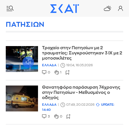
ΠΑΤΗΣΙΩΝ
Τροχαίο στην Πατησίων με 2
τραυματίες: Συγκρούστηκαν 3 ΙΧ με 2
μοτοσικλέτες
ΕΛΛΑΔΑ
19:04, 16.05.2026
0
1
Θανατηφόρα παράσυρση 74χρονης
στην Πατησίων - Μεθυσμένος ο
οδηγός
ΕΛΛΑΔΑ
07:49, 20.02.2026
UPDATE:
14:40
3
0