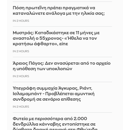
Πόση πρωτεΐνη πρέπει πραγματικά να
καταναλώνετε ανάλογα με την ηλικία σας;
IN 2 HOURS
Μυστράς: Καταδικάστηκε σε 11 μήνες με
αναστολή ο 55χρονος- «Ήθελα να τον
κρατήσω άφθαρτο», είπε
IN 2 HOURS
Άρειος Πάγος: Δεν ανασύρεται από το αρχείο
η υπόθεση των υποκλοπών
IN 2 HOURS
Υπεγράφη συμμαχία Άγκυρας, Ριάντ,
Ισλαμαμπάντ - Προβλέπεται αμυντική
συνδρομή σε σενάριο επίθεσης
IN 2 HOURS
Φυτεία με περισσότερα από 2.000
δενδρύλλια κάνναβης εντοπίστηκε σε
δύσβατη δασική περιοχή στη Φθιώτιδα