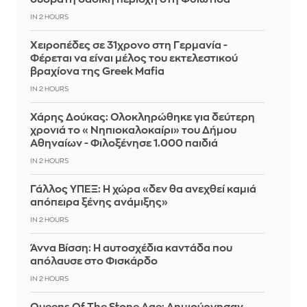
IN 2 HOURS
Χειροπέδες σε 31χρονο στη Γερμανία -
Φέρεται να είναι μέλος του εκτελεστικού
βραχίονα της Greek Mafia
IN 2 HOURS
Χάρης Δούκας: Ολοκληρώθηκε για δεύτερη
χρονιά το «Νηπιοκαλοκαίρι» του Δήμου
Αθηναίων - Φιλοξένησε 1.000 παιδιά
IN 2 HOURS
Γάλλος ΥΠΕΞ: Η χώρα «δεν θα ανεχθεί καμιά
απόπειρα ξένης ανάμιξης»
IN 2 HOURS
Άννα Βίσση: Η αυτοσχέδια καντάδα που
απόλαυσε στο Φισκάρδο
IN 2 HOURS