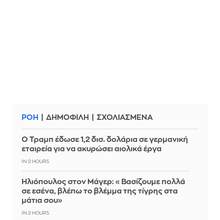
ΡΟΗ
ΔΗΜΟΦΙΛΗ
ΣΧΟΛΙΑΣΜΕΝΑ
Ο Τραμπ έδωσε 1,2 δισ. δολάρια σε γερμανική
εταιρεία για να ακυρώσει αιολικά έργα
IN 2 HOURS
Ηλιόπουλος στον Μάγερ: «Βασίζουμε πολλά
σε εσένα, βλέπω το βλέμμα της τίγρης στα
μάτια σου»
IN 2 HOURS