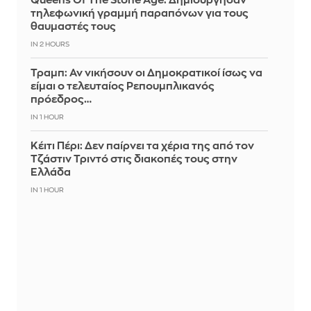
Queens Of The Stone Age: Δημιούργησαν
τηλεφωνική γραμμή παραπόνων για τους
θαυμαστές τους
IN 2 HOURS
Τραμπ: Αν νικήσουν οι Δημοκρατικοί ίσως να
είμαι ο τελευταίος Ρεπουμπλικανός
πρόεδρος…
IN 1 HOUR
Κέιτι Πέρι: Δεν παίρνει τα χέρια της από τον
Τζάστιν Τριντό στις διακοπές τους στην
Ελλάδα
IN 1 HOUR