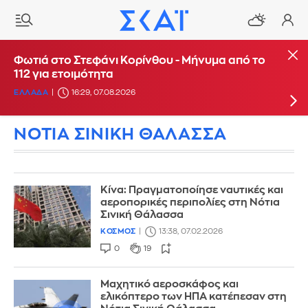
Φωτιά στη Θέρμη Θεσσαλονίκης - Πέντε
Φωτιά στο Στεφάνι Κορίνθου - Μήνυμα από το
Φωτιά στο Μαρκόπουλο
αεροσκάφη και ένα ελικόπτερο στην
112 για ετοιμότητα
ΕΛΛΑΔΑ
16:39, 07.08.2026
κατάσβεση
ΕΛΛΑΔΑ
16:29, 07.08.2026
ΕΛΛΑΔΑ
16:22, 07.08.2026
ΝΟΤΙΑ ΣΙΝΙΚΗ ΘΑΛΑΣΣΑ
Κίνα: Πραγματοποίησε ναυτικές και
αεροπορικές περιπολίες στη Νότια
Σινική Θάλασσα
ΚΟΣΜΟΣ
13:38, 07.02.2026
0
19
Μαχητικό αεροσκάφος και
ελικόπτερο των ΗΠΑ κατέπεσαν στη