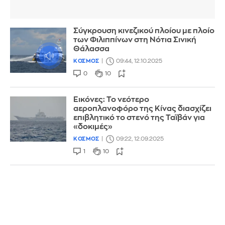
Σύγκρουση κινεζικού πλοίου με πλοίο
των Φιλιππίνων στη Νότια Σινική
Θάλασσα
ΚΟΣΜΟΣ
09:44, 12.10.2025
0
10
Εικόνες: Το νεότερο
αεροπλανοφόρο της Κίνας διασχίζει
επιβλητικό το στενό της Ταϊβάν για
«δοκιμές»
ΚΟΣΜΟΣ
09:22, 12.09.2025
1
10