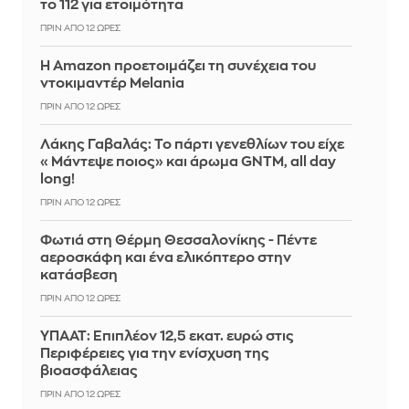
το 112 για ετοιμότητα
ΠΡΙΝ ΑΠΌ 12 ΏΡΕΣ
Η Amazon προετοιμάζει τη συνέχεια του
ντοκιμαντέρ Melania
ΠΡΙΝ ΑΠΌ 12 ΏΡΕΣ
Λάκης Γαβαλάς: Το πάρτι γενεθλίων του είχε
«Μάντεψε ποιος» και άρωμα GNTM, all day
long!
ΠΡΙΝ ΑΠΌ 12 ΏΡΕΣ
Φωτιά στη Θέρμη Θεσσαλονίκης - Πέντε
αεροσκάφη και ένα ελικόπτερο στην
κατάσβεση
ΠΡΙΝ ΑΠΌ 12 ΏΡΕΣ
ΥΠΑΑΤ: Επιπλέον 12,5 εκατ. ευρώ στις
Περιφέρειες για την ενίσχυση της
βιοασφάλειας
ΠΡΙΝ ΑΠΌ 12 ΏΡΕΣ