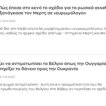
Πώς έπεσε στο κενό το σχέδιο για τα ρωσικά asse
εξανάγκασε τον Μερτς σε «ευρωμόλογο»
0, 19.12.2025
90 δισ. στο Κίεβο αποτελεί μορφή έμμεσου «ευρωομολόγου» 
ού, καθώς το αρχικό σχέδιο απέτυχε - Ηττημένοι Μερτς και Φο
ζει να αντιμετωπίσει το Βέλγιο όπως την Ουγγαρία
τηρίξει το δάνειο προς την Ουκρανία
, 11.12.2025
ι ψυχρή αντιμετώπιση - Αυτή είναι η πραγματικότητα που θα
ο πρωθυπουργός του Βελγίου Ντε Βέβερ, αν τορπιλίσει το σχέδ