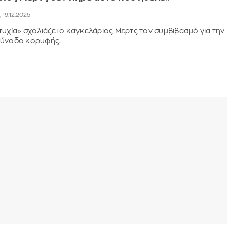
, 19.12.2025
τυχία» σχολιάζει ο καγκελάριος Μερτς τον συμβιβασμό για την
σύνοδο κορυφής.