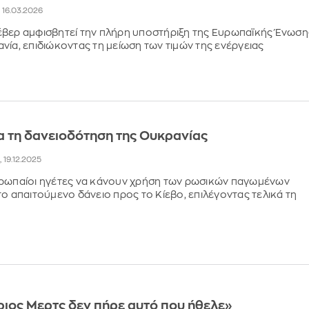
, 16.03.2026
έβερ αμφισβητεί την πλήρη υποστήριξη της Ευρωπαϊκής Ένωση
νία, επιδιώκοντας τη μείωση των τιμών της ενέργειας
για τη δανειοδότηση της Ουκρανίας
, 19.12.2025
υρωπαίοι ηγέτες να κάνουν χρήση των ρωσικών παγωμένων
το απαιτούμενο δάνειο προς το Κίεβο, επιλέγοντας τελικά τη
ιος Μερτς δεν πήρε αυτό που ήθελε»