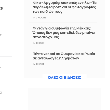
Νίκα - Αργυρός: Διακοπές εν πλω - Τα
παράλληλα post και οι φωτογραφίες
ts
των παιδιών τους
IN 2 HOURS
Φιντάν για συμφωνία της Μέκκας:
ή
Όποιος δεν μας επιτεθεί, δεν μπαίνει
ν
στον στόχο μας
IN 1 HOUR
Πέντε νεκροί σε Ουκρανία και Ρωσία
σε ανταλλαγές πληγμάτων
IN 1 HOUR
,
Πάτρα: Οδηγούσε με «μαϊμού»
ΟΛΕΣ ΟΙ ΕΙΔΗΣΕΙΣ
πινακίδες και... μεθυσμένος
IN 1 HOUR
ιο
Τι συμβαίνει όταν αφήνεις τα
βρώμικα πιάτα στον νεροχύτη όλη
νύχτα