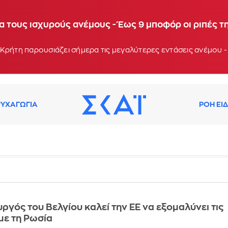
α τους ισχυρούς ανέμους - Έως 9 μποφόρ οι ριπές τ
Κρήτη παρουσιάζει σήμερα τις μεγαλύτερες εντάσεις ανέμου -
ΥΧΑΓΩΓΙΑ
ΡΟΗ ΕΙ
γός του Βελγίου καλεί την ΕΕ να εξομαλύνει τις
 με τη Ρωσία