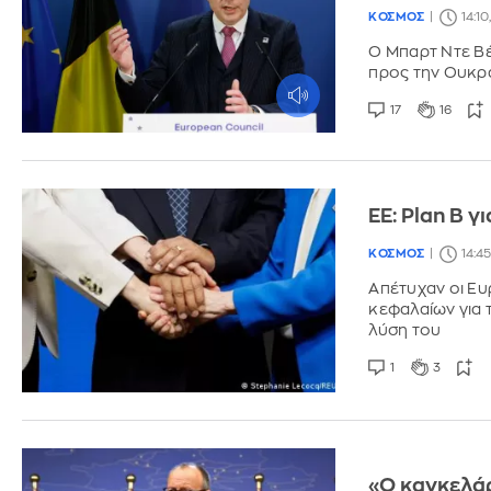
ΚΟΣΜΟΣ
14:10
Ο Μπαρτ Ντε Β
προς την Ουκρα
17
16
ΕΕ: Plan B 
ΚΟΣΜΟΣ
14:45
Απέτυχαν οι Ε
κεφαλαίων για 
λύση του
1
3
«Ο καγκελάρ