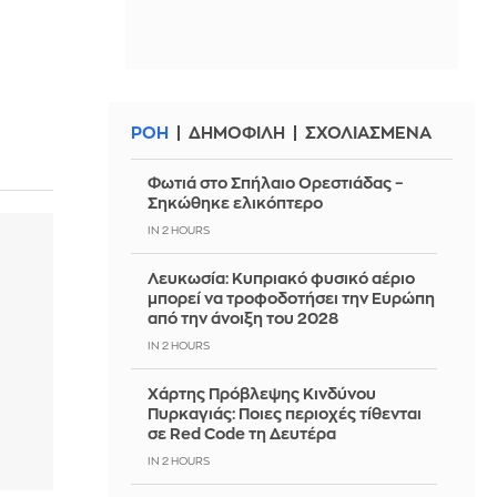
ΡΟΗ
ΔΗΜΟΦΙΛΗ
ΣΧΟΛΙΑΣΜΕΝΑ
Φωτιά στο Σπήλαιο Ορεστιάδας –
Σηκώθηκε ελικόπτερο
IN 2 HOURS
Λευκωσία: Κυπριακό φυσικό αέριο
μπορεί να τροφοδοτήσει την Ευρώπη
από την άνοιξη του 2028
IN 2 HOURS
Χάρτης Πρόβλεψης Κινδύνου
Πυρκαγιάς: Ποιες περιοχές τίθενται
σε Red Code τη Δευτέρα
IN 2 HOURS