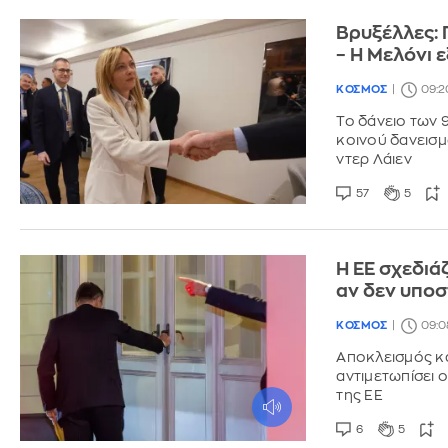
Βρυξέλλες: 
– Η Μελόνι 
ΚΟΣΜΟΣ
09:2
Το δάνειο των 
κοινού δανεισμ
ντερ Λάιεν
57
5
Η ΕΕ σχεδιά
αν δεν υποσ
ΚΟΣΜΟΣ
09:08
Αποκλεισμός κα
αντιμετωπίσει 
της ΕΕ
6
5