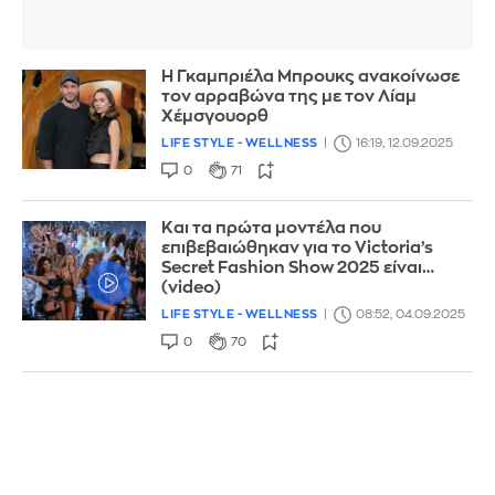
Η Γκαμπριέλα Μπρουκς ανακοίνωσε
τον αρραβώνα της με τον Λίαμ
Χέμσγουορθ
LIFE STYLE - WELLNESS
16:19, 12.09.2025
0
71
Και τα πρώτα μοντέλα που
επιβεβαιώθηκαν για το Victoria’s
Secret Fashion Show 2025 είναι…
(video)
LIFE STYLE - WELLNESS
08:52, 04.09.2025
0
70