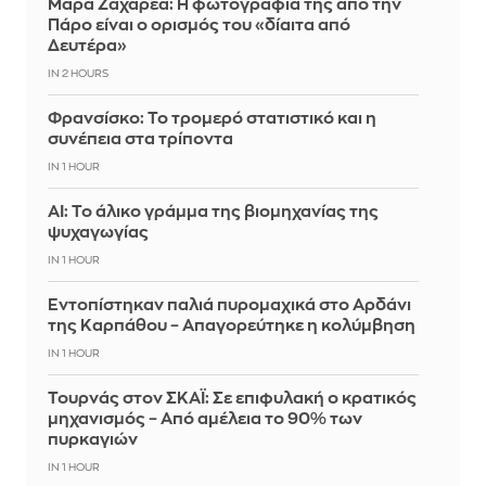
Μάρα Ζαχαρέα: Η φωτογραφία της από την
Πάρο είναι ο ορισμός του «δίαιτα από
Δευτέρα»
IN 2 HOURS
Φρανσίσκο: Το τρομερό στατιστικό και η
συνέπεια στα τρίποντα
IN 1 HOUR
AI: Το άλικο γράμμα της βιομηχανίας της
ψυχαγωγίας
IN 1 HOUR
Εντοπίστηκαν παλιά πυρομαχικά στο Αρδάνι
της Καρπάθου – Απαγορεύτηκε η κολύμβηση
IN 1 HOUR
Τουρνάς στον ΣΚΑΪ: Σε επιφυλακή ο κρατικός
μηχανισμός – Από αμέλεια το 90% των
πυρκαγιών
IN 1 HOUR