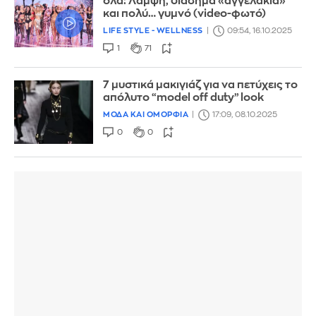
όλα: Λάμψη, διάσημα «αγγελάκια»
και πολύ… γυμνό (video-φωτό)
LIFE STYLE - WELLNESS
09:54, 16.10.2025
1
71
7 μυστικά μακιγιάζ για να πετύχεις το
απόλυτο “model off duty” look
ΜΟΔΑ ΚΑΙ ΟΜΟΡΦΙΑ
17:09, 08.10.2025
0
0