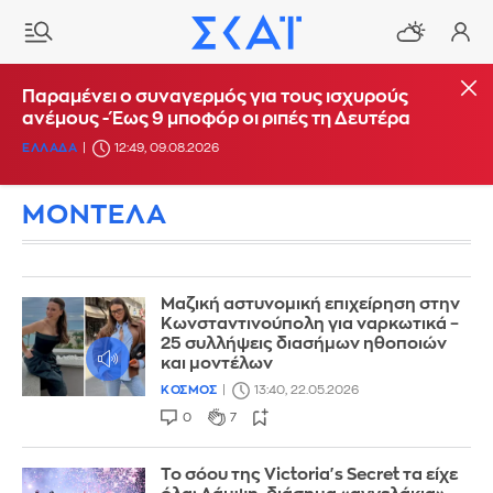
Παραμένει ο συναγερμός για τους ισχυρούς
ανέμους - Έως 9 μποφόρ οι ριπές τη Δευτέρα
ΕΛΛΑΔΑ
12:49, 09.08.2026
ΜΟΝΤΕΛΑ
Μαζική αστυνομική επιχείρηση στην
Κωνσταντινούπολη για ναρκωτικά –
25 συλλήψεις διασήμων ηθοποιών
και μοντέλων
ΚΟΣΜΟΣ
13:40, 22.05.2026
0
7
Το σόου της Victoria's Secret τα είχε