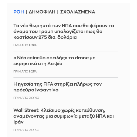
ΡΟΗ
ΔΗΜΟΦΙΛΗ
ΣΧΟΛΙΑΣΜΕΝΑ
Τα νέα θωρηκτά των ΗΠΑ που θα φέρουν το
όνομα του Τραμπ υπολογίζεται πως θα
κοστίσουν 275 δισ. δολάρια
ΠΡΙΝ ΑΠΌ 1 ΏΡΑ
«Νέο επίπεδο απειλής» το drone με
εκρηκτικά στη Λειψία
ΠΡΙΝ ΑΠΌ 1 ΏΡΑ
Η ηγεσία της FIFA στηρίζει πλήρως τον
πρόεδρο Ινφαντίνο
ΠΡΙΝ ΑΠΌ 2 ΏΡΕΣ
Wall Street: Κλείσιμο χωρίς κατεύθυνση,
αναμένοντας μια συμφωνία μεταξύ ΗΠΑ και
Ιράν
ΠΡΙΝ ΑΠΌ 2 ΏΡΕΣ