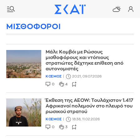
ΜΙΣΘΟΦΟΡΟΙ
Μάλι: Κομβόι με Ρώσους
μισθοφόρους και ντόπιους
στρατιώτες δέχτηκε επίθεση από
αυτονομιστές
ΚΟΣΜΟΣ
20:21, 09.07.2026
0
4
Έκθεση της AEOW: Τουλάχιστον 1.417
Αφρικανοί πολεμούν στο πλευρό του
ρωσικού στρατού
ΚΟΣΜΟΣ
18:38, 11.02.2026
0
3