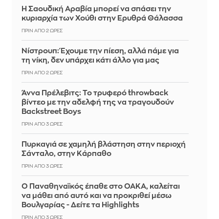
Η Σαουδική Αραβία μπορεί να σπάσει την
κυριαρχία των Χούθι στην Ερυθρά Θάλασσα
ΠΡΙΝ ΑΠΌ 2 ΏΡΕΣ
Νίστρουπ: Έχουμε την πίεση, αλλά πάμε για
τη νίκη, δεν υπάρχει κάτι άλλο για μας
ΠΡΙΝ ΑΠΌ 2 ΏΡΕΣ
Άννα Πρέλεβιτς: Το τρυφερό throwback
βίντεο με την αδελφή της να τραγουδούν
Backstreet Boys
ΠΡΙΝ ΑΠΌ 3 ΏΡΕΣ
Πυρκαγιά σε χαμηλή βλάστηση στην περιοχή
Σάνταλο, στην Κάρπαθο
ΠΡΙΝ ΑΠΌ 3 ΏΡΕΣ
Ο Παναθηναϊκός έπαθε στο ΟΑΚΑ, καλείται
να μάθει από αυτό και να προκριθεί μέσω
Βουλγαρίας - Δείτε τα Highlights
ΠΡΙΝ ΑΠΌ 3 ΏΡΕΣ