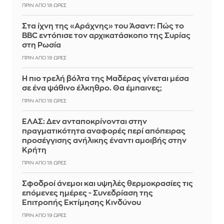
ΠΡΙΝ ΑΠΌ 18 ΏΡΕΣ
Στα ίχνη της «Αράχνης» του Άσαντ: Πώς το
BBC εντόπισε τον αρχικατάσκοπο της Συρίας
στη Ρωσία
ΠΡΙΝ ΑΠΌ 18 ΏΡΕΣ
Η πιο τρελή βόλτα της Μαδέρας γίνεται μέσα
σε ένα ψάθινο έλκηθρο. Θα έμπαινες;
ΠΡΙΝ ΑΠΌ 18 ΏΡΕΣ
ΕΛΑΣ: Δεν ανταποκρίνονται στην
πραγματικότητα αναφορές περί απόπειρας
προσέγγισης ανήλικης έναντι αμοιβής στην
Κρήτη
ΠΡΙΝ ΑΠΌ 18 ΏΡΕΣ
Σφοδροί άνεμοι και υψηλές θερμοκρασίες τις
επόμενες ημέρες - Συνεδρίαση της
Επιτροπής Εκτίμησης Κινδύνου
ΠΡΙΝ ΑΠΌ 19 ΏΡΕΣ