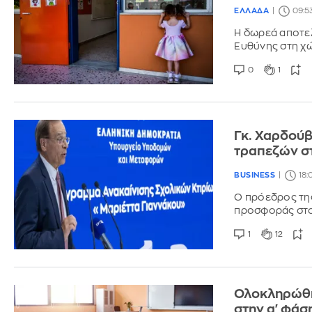
ΕΛΛΑΔΑ
09:53
Η δωρεά αποτελ
Ευθύνης στη χ
0
1
Γκ. Χαρδούβ
τραπεζών σ
BUSINESS
18:
Ο πρόεδρος της
προσφοράς στο 
1
12
Ολοκληρώθη
στην α' φάσ