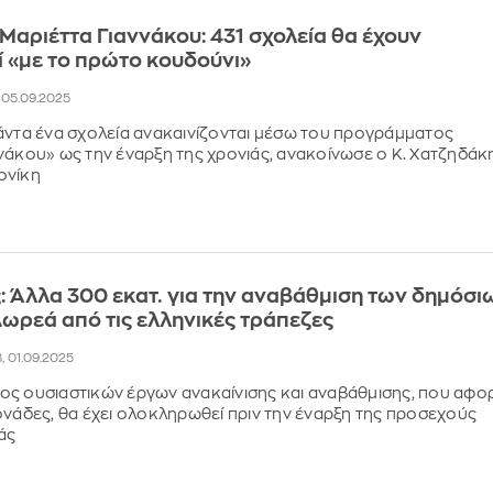
αριέττα Γιαννάκου: 431 σχολεία θα έχουν
ί «με το πρώτο κουδούνι»
, 05.09.2025
άντα ένα σχολεία ανακαινίζονται μέσω του προγράμματος
νάκου» ως την έναρξη της χρονιάς, ανακοίνωσε ο Κ. Χατζηδάκ
ονίκη
 Άλλα 300 εκατ. για την αναβάθμιση των δημόσι
Δωρεά από τις ελληνικές τράπεζες
18, 01.09.2025
ς ουσιαστικών έργων ανακαίνισης και αναβάθμισης, που αφο
ονάδες, θα έχει ολοκληρωθεί πριν την έναρξη της προσεχούς
άς