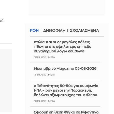
ού,
ΡΟΗ
ΔΗΜΟΦΙΛΗ
ΣΧΟΛΙΑΣΜΕΝΑ
Ιταλία: Και οι 27 μεγάλες πόλεις
τίθενται στο υψηλότερο επίπεδο
συναγερμού λόγω καύσωνα
ΠΡΙΝ ΑΠΌ 1 ΜΈΡΑ
Μεσημβρινό Magazino 05-08-2026
ΠΡΙΝ ΑΠΌ 1 ΜΈΡΑ
«Πιθανότητες 50-50» για συμφωνία
ΗΠΑ - Ιράν μέχρι την Παρασκευή,
δηλώνει αξιωματούχος του Κόλπου
ΠΡΙΝ ΑΠΌ 1 ΜΈΡΑ
Σφοδρή επίθεση Φίγκο σε Ινφαντίνο: