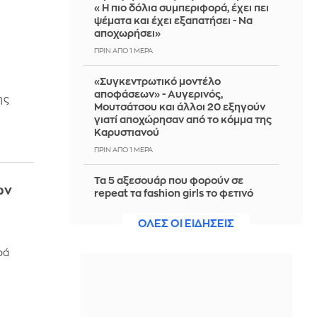
«Η πιο δόλια συμπεριφορά, έχει πει
ψέματα και έχει εξαπατήσει - Να
αποχωρήσει»
ΠΡΙΝ ΑΠΌ 1 ΜΈΡΑ
«Συγκεντρωτικό μοντέλο
αποφάσεων» - Αυγερινός,
ης
Μουτσάτσου και άλλοι 20 εξηγούν
γιατί αποχώρησαν από το κόμμα της
Καρυστιανού
ΠΡΙΝ ΑΠΌ 1 ΜΈΡΑ
Τα 5 αξεσουάρ που φορούν σε
ων
repeat τα fashion girls το φετινό
καλοκαίρι
ΟΛΕΣ ΟΙ ΕΙΔΗΣΕΙΣ
ΠΡΙΝ ΑΠΌ 1 ΜΈΡΑ
ρά
Στο ΕΠΑ του υπ. Ανάπτυξης η
χρηματοδότηση του ΕΛΙΔΕΚ -
Θεοδωρικάκος: Στηρίζουμε με
πράξεις την έρευνα και την
καινοτομία