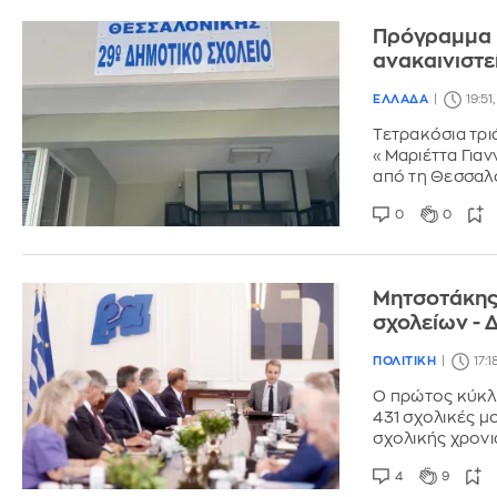
Πρόγραμμα Μ
ανακαινιστε
ΕΛΛΑΔΑ
19:51
Τετρακόσια τρι
«Μαριέττα Γιαν
από τη Θεσσαλ
0
0
Μητσοτάκης:
σχολείων - 
ΠΟΛΙΤΙΚΗ
17:
Ο πρώτος κύκλο
431 σχολικές μ
σχολικής χρονι
4
9