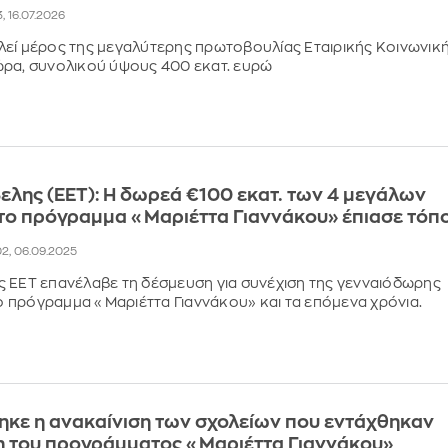
, 16.07.2026
εί μέρος της μεγαλύτερης πρωτοβουλίας Εταιρικής Κοινωνικ
ώρα, συνολικού ύψους 400 εκατ. ευρώ
ελης (ΕΕΤ): Η δωρεά €100 εκατ. των 4 μεγάλων
το πρόγραμμα «Μαριέττα Γιαννάκου» έπιασε τόπ
02, 06.09.2025
 ΕΕΤ επανέλαβε τη δέσμευση για συνέχιση της γενναιόδωρης
πρόγραμμα «Μαριέττα Γιαννάκου» και τα επόμενα χρόνια.
κε η ανακαίνιση των σχολείων που εντάχθηκαν
η του προγράμματος «Μαριέττα Γιαννάκου»