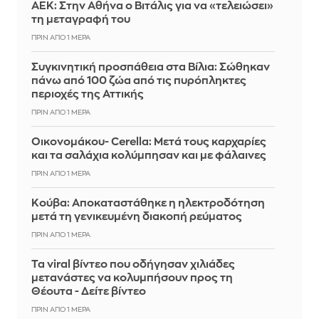
ΑΕΚ: Στην Αθήνα ο Βιτάλις για να «τελειώσει»
τη μεταγραφή του
ΠΡΙΝ ΑΠΌ 1 ΜΈΡΑ
Συγκινητική προσπάθεια στα Βίλια: Σώθηκαν
πάνω από 100 ζώα από τις πυρόπληκτες
περιοχές της Αττικής
ΠΡΙΝ ΑΠΌ 1 ΜΈΡΑ
Οικονομάκου- Cerella: Μετά τους καρχαρίες
και τα σαλάχια κολύμπησαν και με φάλαινες
ΠΡΙΝ ΑΠΌ 1 ΜΈΡΑ
Κούβα: Αποκαταστάθηκε η ηλεκτροδότηση
μετά τη γενικευμένη διακοπή ρεύματος
ΠΡΙΝ ΑΠΌ 1 ΜΈΡΑ
Τα viral βίντεο που οδήγησαν χιλιάδες
μετανάστες να κολυμπήσουν προς τη
Θέουτα - Δείτε βίντεο
ΠΡΙΝ ΑΠΌ 1 ΜΈΡΑ