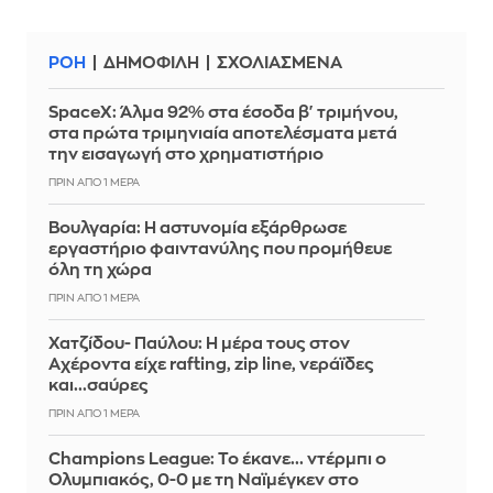
ΡΟΗ
ΔΗΜΟΦΙΛΗ
ΣΧΟΛΙΑΣΜΕΝΑ
SpaceX: Άλμα 92% στα έσοδα β' τριμήνου,
στα πρώτα τριμηνιαία αποτελέσματα μετά
την εισαγωγή στο χρηματιστήριο
ΠΡΙΝ ΑΠΌ 1 ΜΈΡΑ
Βουλγαρία: Η αστυνομία εξάρθρωσε
εργαστήριο φαιντανύλης που προμήθευε
όλη τη χώρα
ΠΡΙΝ ΑΠΌ 1 ΜΈΡΑ
Χατζίδου- Παύλου: Η μέρα τους στον
Αχέροντα είχε rafting, zip line, νεράϊδες
και...σαύρες
ΠΡΙΝ ΑΠΌ 1 ΜΈΡΑ
Champions League: Το έκανε... ντέρμπι ο
Ολυμπιακός, 0-0 με τη Ναϊμέγκεν στο