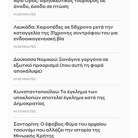
Άγιο Όρος: Θρησκευτικός τουρισμός σε
άνοδο, έσοδα σε πτώση
IN 25 MINUTES
Λευκάδα: Χειροπέδες σε 58χρονο μετά την
καταγγελία της 31χρονης συντρόφου του για
ενδοοικογενειακή βία
IN 25 MINUTES
Δούκισσα Νομικού: Ξανάγινε γοργόνα σε
εξωτικό προορισμό (που αυτή τη φορά
αποκάλυψε)
IN 22 MINUTES
Κωνσταντοπούλου: Το έγκλημα των
υποκλοπών αποτελεί έγκλημα κατά της
Δημοκρατίας
IN 10 MINUTES
Σαντορίνη: Ο έφηβος-θύμα του αρχαίου
τσουνάμι που αλλάζει την ιστορία της
Μινωικής Κρήτης