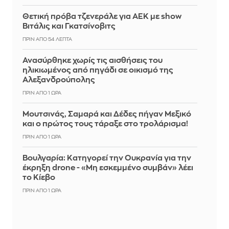
Θετική πρόβα τζενεράλε για ΑΕΚ με show
Βιτάλις και Γκατσίνοβιτς
ΠΡΙΝ ΑΠΌ 54 ΛΕΠΤΆ
Ανασύρθηκε χωρίς τις αισθήσεις του
ηλικιωμένος από πηγάδι σε οικισμό της
Αλεξανδρούπολης
ΠΡΙΝ ΑΠΌ 1 ΏΡΑ
Μουτσινάς, Σαμαρά και Δέδες πήγαν Μεξικό
και ο πρώτος τους τάραξε στο τρολάρισμα!
ΠΡΙΝ ΑΠΌ 1 ΏΡΑ
Βουλγαρία: Κατηγορεί την Ουκρανία για την
έκρηξη drone - «Μη εσκεμμένο συμβάν» λέει
το Κίεβο
ΠΡΙΝ ΑΠΌ 1 ΏΡΑ