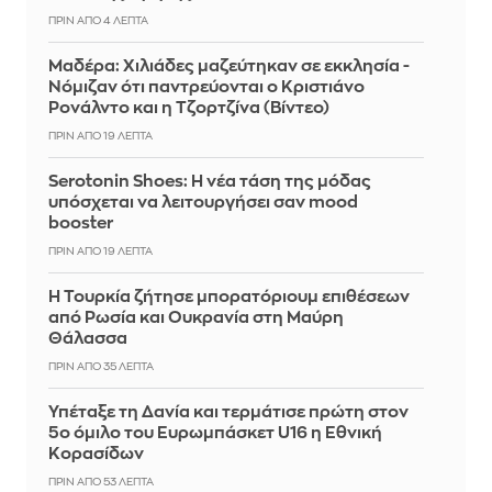
ΠΡΙΝ ΑΠΌ 4 ΛΕΠΤΆ
Μαδέρα: Χιλιάδες μαζεύτηκαν σε εκκλησία -
Νόμιζαν ότι παντρεύονται ο Κριστιάνο
Ρονάλντο και η Τζορτζίνα (Βίντεο)
ΠΡΙΝ ΑΠΌ 19 ΛΕΠΤΆ
Serotonin Shoes: Η νέα τάση της μόδας
υπόσχεται να λειτουργήσει σαν mood
booster
ΠΡΙΝ ΑΠΌ 19 ΛΕΠΤΆ
Η Τουρκία ζήτησε μπορατόριουμ επιθέσεων
από Ρωσία και Ουκρανία στη Μαύρη
Θάλασσα
ΠΡΙΝ ΑΠΌ 35 ΛΕΠΤΆ
Υπέταξε τη Δανία και τερμάτισε πρώτη στον
5ο όμιλο του Ευρωμπάσκετ U16 η Εθνική
Κορασίδων
ΠΡΙΝ ΑΠΌ 53 ΛΕΠΤΆ