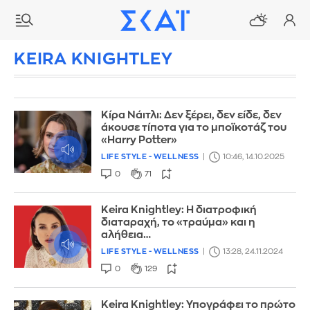
KEIRA KNIGHTLEY
Κίρα Νάιτλι: Δεν ξέρει, δεν είδε, δεν
άκουσε τίποτα για το μποϊκοτάζ του
«Harry Potter»
LIFE STYLE - WELLNESS
10:46, 14.10.2025
0
71
Keira Knightley: Η διατροφική
διαταραχή, το «τραύμα» και η
αλήθεια…
LIFE STYLE - WELLNESS
13:28, 24.11.2024
0
129
Keira Knightley: Υπογράφει το πρώτο