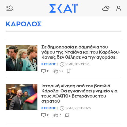
ΚΑΡΟΛΟΣ
Σε δημοπρασία η σαμπάνια του
γάμου της Νταϊάνα και του Καρόλου-
Κανείς δεν θέλησε να την αγοράσει
ΚΟΣΜΟΣ
21:48, 11.12.2025
0
10
Ιστορική κίνηση από τον βασιλιά
Κάρολο: Θα εγκαινιάσει μνημείο για
τους ΛΟΑΤΚΙ+ βετεράνους του
στρατού
ΚΟΣΜΟΣ
12:43, 27.10.2025
0
7