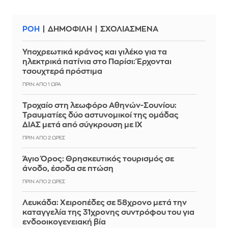
ΡΟΗ
ΔΗΜΟΦΙΛΗ
ΣΧΟΛΙΑΣΜΕΝΑ
Υποχρεωτικά κράνος και γιλέκο για τα
ηλεκτρικά πατίνια στο Παρίσι: Έρχονται
τσουχτερά πρόστιμα
ΠΡΙΝ ΑΠΌ 1 ΏΡΑ
Τροχαίο στη λεωφόρο Αθηνών-Σουνίου:
Τραυματίες δύο αστυνομικοί της ομάδας
ΔΙΑΣ μετά από σύγκρουση με ΙΧ
ΠΡΙΝ ΑΠΌ 2 ΏΡΕΣ
Άγιο Όρος: Θρησκευτικός τουρισμός σε
άνοδο, έσοδα σε πτώση
ΠΡΙΝ ΑΠΌ 2 ΏΡΕΣ
Λευκάδα: Χειροπέδες σε 58χρονο μετά την
καταγγελία της 31χρονης συντρόφου του για
ενδοοικογενειακή βία