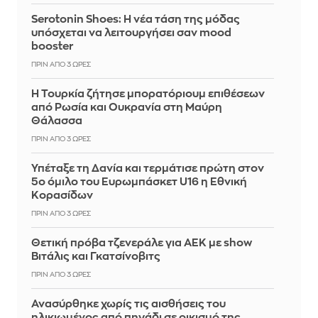
Serotonin Shoes: Η νέα τάση της μόδας
υπόσχεται να λειτουργήσει σαν mood
booster
ΠΡΙΝ ΑΠΌ 3 ΏΡΕΣ
Η Τουρκία ζήτησε μπορατόριουμ επιθέσεων
από Ρωσία και Ουκρανία στη Μαύρη
Θάλασσα
ΠΡΙΝ ΑΠΌ 3 ΏΡΕΣ
Υπέταξε τη Δανία και τερμάτισε πρώτη στον
5ο όμιλο του Ευρωμπάσκετ U16 η Εθνική
Κορασίδων
ΠΡΙΝ ΑΠΌ 3 ΏΡΕΣ
Θετική πρόβα τζενεράλε για ΑΕΚ με show
Βιτάλις και Γκατσίνοβιτς
ΠΡΙΝ ΑΠΌ 3 ΏΡΕΣ
Ανασύρθηκε χωρίς τις αισθήσεις του
ηλικιωμένος από πηγάδι σε οικισμό της