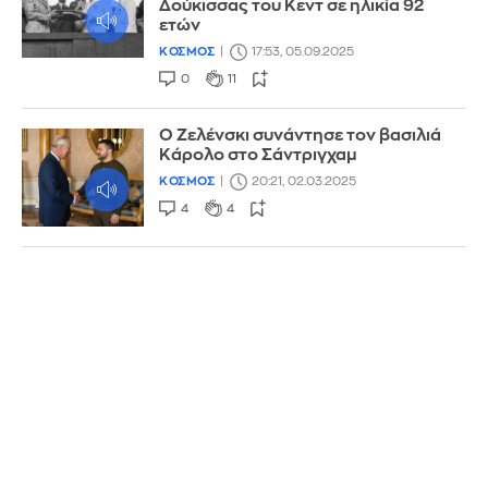
Δούκισσας του Κεντ σε ηλικία 92
ετών
ΚΟΣΜΟΣ
17:53, 05.09.2025
0
11
O Ζελένσκι συνάντησε τον βασιλιά
Κάρολο στο Σάντριγχαμ
ΚΟΣΜΟΣ
20:21, 02.03.2025
4
4