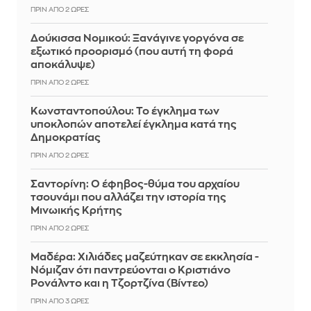
ΠΡΙΝ ΑΠΌ 2 ΏΡΕΣ
Δούκισσα Νομικού: Ξανάγινε γοργόνα σε
εξωτικό προορισμό (που αυτή τη φορά
αποκάλυψε)
ΠΡΙΝ ΑΠΌ 2 ΏΡΕΣ
Κωνσταντοπούλου: Το έγκλημα των
υποκλοπών αποτελεί έγκλημα κατά της
Δημοκρατίας
ΠΡΙΝ ΑΠΌ 2 ΏΡΕΣ
Σαντορίνη: Ο έφηβος-θύμα του αρχαίου
τσουνάμι που αλλάζει την ιστορία της
Μινωικής Κρήτης
ΠΡΙΝ ΑΠΌ 2 ΏΡΕΣ
Μαδέρα: Χιλιάδες μαζεύτηκαν σε εκκλησία -
Νόμιζαν ότι παντρεύονται ο Κριστιάνο
Ρονάλντο και η Τζορτζίνα (Βίντεο)
ΠΡΙΝ ΑΠΌ 3 ΏΡΕΣ