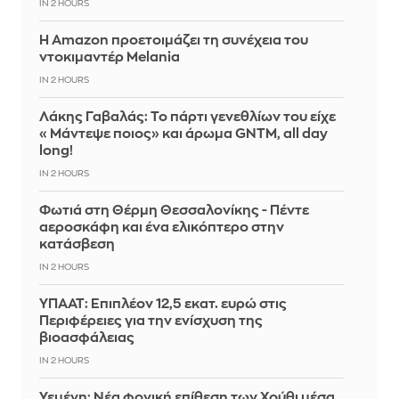
IN 2 HOURS
Η Amazon προετοιμάζει τη συνέχεια του
ντοκιμαντέρ Melania
IN 2 HOURS
Λάκης Γαβαλάς: Το πάρτι γενεθλίων του είχε
«Μάντεψε ποιος» και άρωμα GNTM, all day
long!
IN 2 HOURS
Φωτιά στη Θέρμη Θεσσαλονίκης - Πέντε
αεροσκάφη και ένα ελικόπτερο στην
κατάσβεση
IN 2 HOURS
ΥΠΑΑΤ: Επιπλέον 12,5 εκατ. ευρώ στις
Περιφέρειες για την ενίσχυση της
βιοασφάλειας
IN 2 HOURS
Υεμένη: Νέα φονική επίθεση των Χούθι μέσα