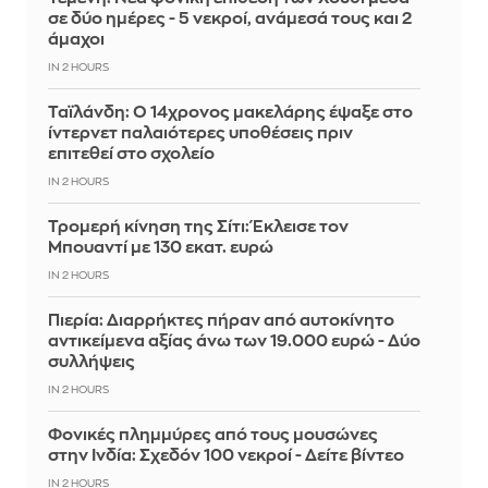
σε δύο ημέρες - 5 νεκροί, ανάμεσά τους και 2
άμαχοι
IN 2 HOURS
Ταϊλάνδη: Ο 14χρονος μακελάρης έψαξε στο
ίντερνετ παλαιότερες υποθέσεις πριν
επιτεθεί στο σχολείο
IN 2 HOURS
Τρομερή κίνηση της Σίτι: Έκλεισε τον
Μπουαντί με 130 εκατ. ευρώ
IN 2 HOURS
Πιερία: Διαρρήκτες πήραν από αυτοκίνητο
αντικείμενα αξίας άνω των 19.000 ευρώ - Δύο
συλλήψεις
IN 2 HOURS
Φονικές πλημμύρες από τους μουσώνες
στην Ινδία: Σχεδόν 100 νεκροί - Δείτε βίντεο
IN 2 HOURS