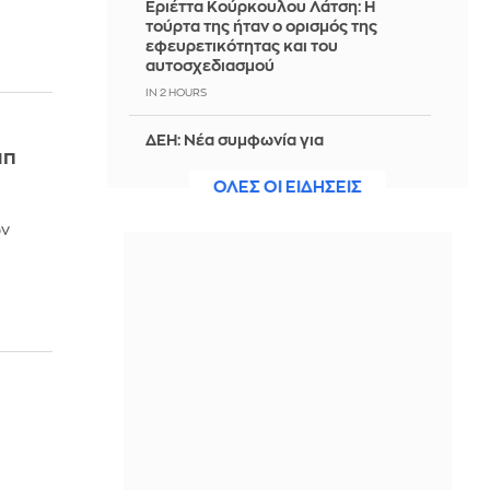
Εριέττα Κούρκουλου Λάτση: Η
τούρτα της ήταν ο ορισμός της
εφευρετικότητας και του
αυτοσχεδιασμού
IN 2 HOURS
ΔΕΗ: Νέα συμφωνία για
μπ
χαρτοφυλάκιο έργων ΑΠΕ άνω των 2
GW σε Πολωνία και Ουγγαρία
ΟΛΕΣ ΟΙ ΕΙΔΗΣΕΙΣ
IN 2 HOURS
ων
Ο Τραμπ προχωρά στην προσπάθεια
απόλυσης της Λίζα Κουκ από τη Fed,
μετά το πλήγμα στο Ανώτατο
Δικαστήριο
IN 2 HOURS
Πώς «αναλύουν» στην Τουρκία την
αμυντική συμφωνία με Σ. Αραβία και
Πακιστάν - «Δεν στοχεύει σε καμία
χώρα», δήλωσε ο Ερντογάν
IN 2 HOURS