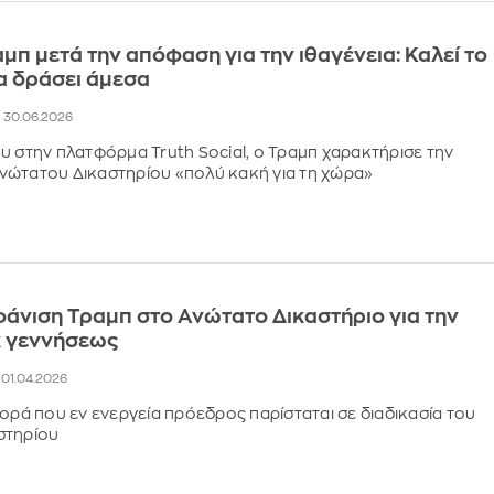
μπ μετά την απόφαση για την ιθαγένεια: Καλεί το
α δράσει άμεσα
7, 30.06.2026
υ στην πλατφόρμα Truth Social, ο Τραμπ χαρακτήρισε την
νώτατου Δικαστηρίου «πολύ κακή για τη χώρα»
φάνιση Τραμπ στο Ανώτατο Δικαστήριο για την
κ γεννήσεως
, 01.04.2026
φορά που εν ενεργεία πρόεδρος παρίσταται σε διαδικασία του
στηρίου