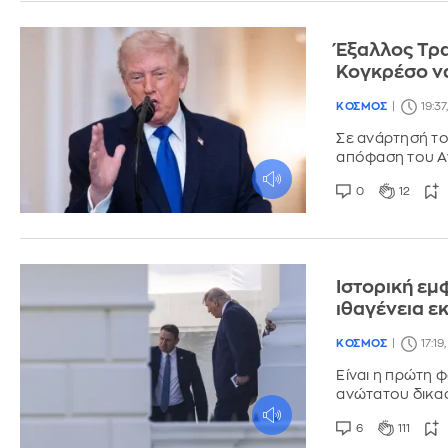
Έξαλλος Τρα
Κογκρέσο ν
ΚΟΣΜΟΣ
19:3
Σε ανάρτησή το
απόφαση του Α
0
12
Ιστορική εμ
ιθαγένεια ε
ΚΟΣΜΟΣ
17:19
Είναι η πρώτη 
ανώτατου δικα
6
111