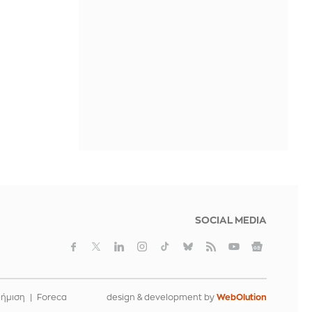
εξωπραγματική τιμή εκκίνησης η
μπάλα από το γκολ με «το χέρι του
Θεού»
IN 1 HOUR
Κάπου ανάμεσα στο «Elite» και το
«Wednesday»: Η νέα μεξικανική
σειρά του Netflix που μπορεί να σε
καθηλώσει
IN 1 HOUR
Στο 28% η AfD, δημοσκοπική
κατάρρευση Μερτς
IN 1 HOUR
SOCIAL MEDIA
φήμιση
Foreca
design & development by
WebOlution