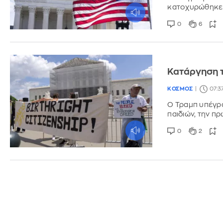
κατοχυρώθηκε 
0
6
Κατάργηση τ
ΚΟΣΜΟΣ
07:3
Ο Τραμπ υπέγρα
παιδιών, την π
0
2