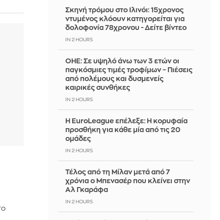
Σκηνή τρόμου στο Ιλινόι: 15χρονος
ντυμένος κλόουν κατηγορείται για
δολοφονία 78χρονου - Δείτε βίντεο
IN 2 HOURS
ΟΗΕ: Σε υψηλό άνω των 3 ετών οι
παγκόσμιες τιμές τροφίμων – Πιέσεις
από πολέμους και δυσμενείς
καιρικές συνθήκες
IN 2 HOURS
Η EuroLeague επέλεξε: Η κορυφαία
προσθήκη για κάθε μία από τις 20
ομάδες
IN 2 HOURS
Τέλος από τη Μίλαν μετά από 7
χρόνια ο Μπενασέρ που κλείνει στην
Αλ Γκαράφα
IN 2 HOURS
το