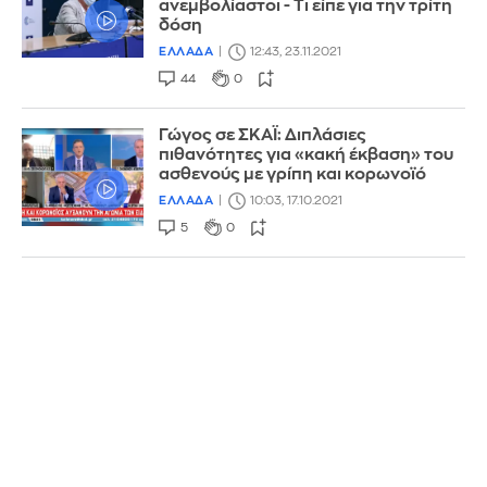
ανεμβολίαστοι - Τι είπε για την τρίτη
δόση
ΕΛΛΑΔΑ
12:43, 23.11.2021
44
0
Γώγος σε ΣΚΑΪ: Διπλάσιες
πιθανότητες για «κακή έκβαση» του
ασθενούς με γρίπη και κορωνοϊό
ΕΛΛΑΔΑ
10:03, 17.10.2021
5
0