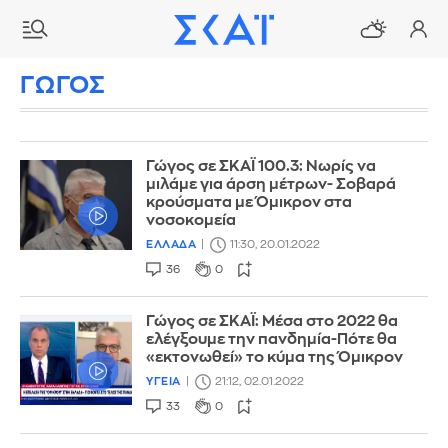
ΓΩΓΟΣ
Γώγος σε ΣΚΑΪ 100.3: Νωρίς να
μιλάμε για άρση μέτρων- Σοβαρά
κρούσματα με Όμικρον στα
νοσοκομεία
ΕΛΛΑΔΑ
11:30, 20.01.2022
36
0
Γώγος σε ΣΚΑΪ: Μέσα στο 2022 θα
ελέγξουμε την πανδημία-Πότε θα
«εκτονωθεί» το κύμα της Όμικρον
ΥΓΕΙΑ
21:12, 02.01.2022
33
0