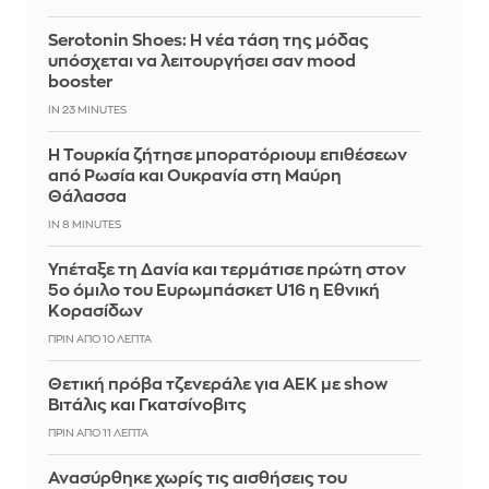
Serotonin Shoes: Η νέα τάση της μόδας
υπόσχεται να λειτουργήσει σαν mood
booster
IN 23 MINUTES
Η Τουρκία ζήτησε μπορατόριουμ επιθέσεων
από Ρωσία και Ουκρανία στη Μαύρη
Θάλασσα
IN 8 MINUTES
Υπέταξε τη Δανία και τερμάτισε πρώτη στον
5ο όμιλο του Ευρωμπάσκετ U16 η Εθνική
Κορασίδων
ΠΡΙΝ ΑΠΌ 10 ΛΕΠΤΆ
Θετική πρόβα τζενεράλε για ΑΕΚ με show
Βιτάλις και Γκατσίνοβιτς
ΠΡΙΝ ΑΠΌ 11 ΛΕΠΤΆ
Ανασύρθηκε χωρίς τις αισθήσεις του