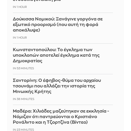
IN 1 HOUR
Δούκισσα Νομικού: Ξανάγινε γοργόνα σε
εξωτικό προορισμό (που αυτή τη φορά
αποκάλυψε)
IN 1 HOUR
Κωνσταντοπούλου: Το έγκλημα των
υποκλοπών αποτελεί έγκλημα κατά της
Δημοκρατίας
IN 53 MINUTES
Σαντορίνη: Ο έφηβος-θύμα του αρχαίου
τσουνάμι που αλλάζει την ιστορία της
Μινωικής Κρήτης
IN 38 MINUTES
Μαδέρα: Χιλιάδες μαζεύτηκαν σε εκκλησία -
Νόμιζαν ότι παντρεύονται ο Κριστιάνο
Ρονάλντο και η Τζορτζίνα (Βίντεο)
IN 23 MINUTES