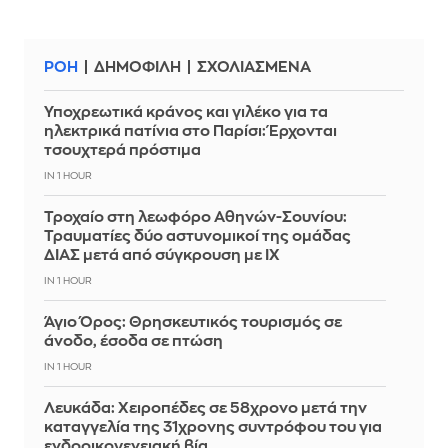
ΡΟΗ
ΔΗΜΟΦΙΛΗ
ΣΧΟΛΙΑΣΜΕΝΑ
Υποχρεωτικά κράνος και γιλέκο για τα
ηλεκτρικά πατίνια στο Παρίσι: Έρχονται
τσουχτερά πρόστιμα
IN 1 HOUR
Τροχαίο στη λεωφόρο Αθηνών-Σουνίου:
Τραυματίες δύο αστυνομικοί της ομάδας
ΔΙΑΣ μετά από σύγκρουση με ΙΧ
IN 1 HOUR
Άγιο Όρος: Θρησκευτικός τουρισμός σε
άνοδο, έσοδα σε πτώση
IN 1 HOUR
Λευκάδα: Χειροπέδες σε 58χρονο μετά την
καταγγελία της 31χρονης συντρόφου του για
ενδοοικογενειακή βία