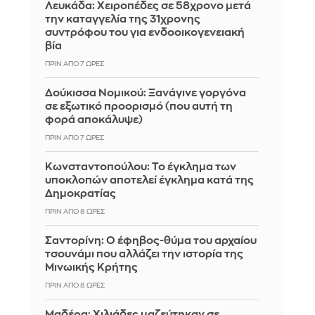
Λευκάδα: Χειροπέδες σε 58χρονο μετά
την καταγγελία της 31χρονης
συντρόφου του για ενδοοικογενειακή
βία
ΠΡΙΝ ΑΠΌ 7 ΏΡΕΣ
Δούκισσα Νομικού: Ξανάγινε γοργόνα
σε εξωτικό προορισμό (που αυτή τη
φορά αποκάλυψε)
ΠΡΙΝ ΑΠΌ 7 ΏΡΕΣ
Κωνσταντοπούλου: Το έγκλημα των
υποκλοπών αποτελεί έγκλημα κατά της
Δημοκρατίας
ΠΡΙΝ ΑΠΌ 8 ΏΡΕΣ
Σαντορίνη: Ο έφηβος-θύμα του αρχαίου
τσουνάμι που αλλάζει την ιστορία της
Μινωικής Κρήτης
ΠΡΙΝ ΑΠΌ 8 ΏΡΕΣ
Μαδέρα: Χιλιάδες μαζεύτηκαν σε