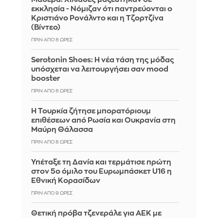
εκκλησία - Νόμιζαν ότι παντρεύονται ο
Κριστιάνο Ρονάλντο και η Τζορτζίνα
(Βίντεο)
ΠΡΙΝ ΑΠΌ 8 ΏΡΕΣ
Serotonin Shoes: Η νέα τάση της μόδας
υπόσχεται να λειτουργήσει σαν mood
booster
ΠΡΙΝ ΑΠΌ 8 ΏΡΕΣ
Η Τουρκία ζήτησε μπορατόριουμ
επιθέσεων από Ρωσία και Ουκρανία στη
Μαύρη Θάλασσα
ΠΡΙΝ ΑΠΌ 8 ΏΡΕΣ
Υπέταξε τη Δανία και τερμάτισε πρώτη
στον 5ο όμιλο του Ευρωμπάσκετ U16 η
Εθνική Κορασίδων
ΠΡΙΝ ΑΠΌ 9 ΏΡΕΣ
Θετική πρόβα τζενεράλε για ΑΕΚ με