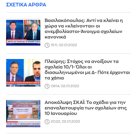
ΣΧΕΤΙΚΑ ΑΡΘΡΑ
Βασιλακόπουλος: Αντί να κλείνει η
χώρα να «κλείνονται» οι
ανεμβολίαστοι-Άνοιγμα σχολείων
κανονικά
15:11, 02.01.2022
Πλεύρης: Στόχος να ανοίξουν τα
σχολεία 10/1- Όλοι οι
διασωληνωμένοι με Δ- Πότε έρχονται
τα χάπια
09:14, 02.01.2022
Αποκάλυψη ΣΚΑΪ: Το σχέδιο για την
επαναλειτουργία των σχολείων στις
10 Ιανουαρίου
20:22, 02.01.2022