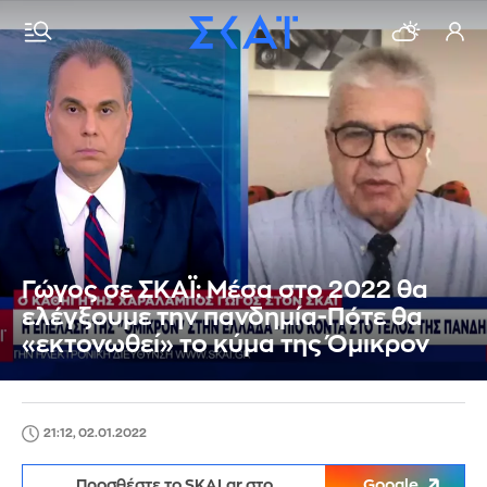
Γώγος σε ΣΚΑΪ: Μέσα στο 2022 θα
ελέγξουμε την πανδημία-Πότε θα
«εκτονωθεί» το κύμα της Όμικρον
21:12, 02.01.2022
Προσθέστε το SKAI.gr στο
Google