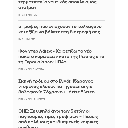
τερματιστεί ο ναυτικός αποκλεισμός
στο Ιράν
IN 3 MINUTES
5 τροφές που ενισχύουν το κολλαγόνο
και αξίζει να βάλετε στη διατροφή σας
IN 1 MINUTE
Φον ντερ Λάιεν: «Χαιρετίζω το νέο
πακέτο κυρώσεων κατά της Ρωσίας από
τη Γερουσία των ΗΠΑ»
ΠΡΙΝ ΑΠΌ 5 ΛΕΠΤΆ
Σκηνή τρόμου στο Ιλινόι: 15χρονος
ντυμένος κλόουν κατηγορείται για
δολοφονία 78χρονου - Δείτε βίντεο
ΠΡΙΝ ΑΠΌ 19 ΛΕΠΤΆ
ΟΗΕ: Σε υψηλό άνω των 3 ετών οι
παγκόσμιες τιμές τροφίμων – Πιέσεις
από πολέμους και δυσμενείς καιρικές
συνθήκες