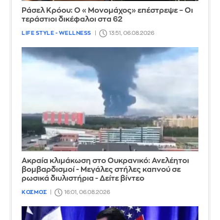
Ράσελ Κρόου: Ο «Μονομάχος» επέστρεψε – Οι
τεράστιοι δικέφαλοι στα 62
LIFE STYLE - WELLNESS
13:51, 06.08.2026
Ακραία κλιμάκωση στο Ουκρανικό: Ανελέητοι
βομβαρδισμοί - Μεγάλες στήλες καπνού σε
ρωσικά διυλιστήρια - Δείτε βίντεο
ΚΟΣΜΟΣ
16:01, 06.08.2026