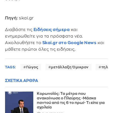
Πηγή:
skai.gr
Διαβάστε τις
Ειδήσεις σήμερα
και
ενημερωθείτε για τα πρόσφατα νέα.
Ακολουθήστε το
Skai.gr στο Google News
και
μάθετε πρώτοι όλες τις ειδήσεις.
TAGS:
Γώγος
μετάλλαξη Όμικρον
τηλερ
ΣΧΕΤΙΚΑ ΑΡΘΡΑ
Κορωνοϊός: Τα μέτρα που
ανακοίνωσε ο Πλεύρης -Μάσκα
παντού από τις 6 το πρωί- Τι είπε για
σχολεία