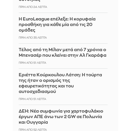
ΠΡΙΝ ΑΠΌ 24 ΛΕΠΤΆ
Η EuroLeague επέλεξε: Η κορυφαία
προσθήκη για κάθε μία από τις 20
ομάδες
ΠΡΙΝ ΑΠΌ 35 ΛΕΠΤΆ
Τέλος από τη Μίλαν μετά από 7 χρόνια ο
Μπενασέρ που κλείνει στην Αλ Γκαράφα
ΠΡΙΝ ΑΠΌ 51 ΛΕΠΤΆ
Εριέττα Κούρκουλου Λάτση: Η τούρτα
της ήταν ο ορισμός της
εφευρετικότητας και του
αυτοσχεδιασμού
ΠΡΙΝ ΑΠΌ 51 ΛΕΠΤΆ
ΔΕΗ: Νέα συμφωνία για χαρτοφυλάκιο
έργων ΑΠΕ άνω των 2 GW σε Πολωνία
και Ουγγαρία
ΠΡΙΝ ΑΠΌ 52 ΛΕΠΤΆ