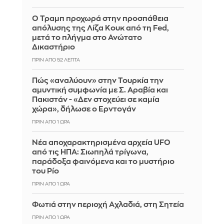
Ο Τραμπ προχωρά στην προσπάθεια
απόλυσης της Λίζα Κουκ από τη Fed,
μετά το πλήγμα στο Ανώτατο
Δικαστήριο
ΠΡΙΝ ΑΠΌ 52 ΛΕΠΤΆ
Πώς «αναλύουν» στην Τουρκία την
αμυντική συμφωνία με Σ. Αραβία και
Πακιστάν - «Δεν στοχεύει σε καμία
χώρα», δήλωσε ο Ερντογάν
ΠΡΙΝ ΑΠΌ 1 ΏΡΑ
Νέα αποχαρακτηρισμένα αρχεία UFO
από τις ΗΠΑ: Σιωπηλά τρίγωνα,
παράδοξα φαινόμενα και το μυστήριο
του Ρίο
ΠΡΙΝ ΑΠΌ 1 ΏΡΑ
Φωτιά στην περιοχή Αχλαδιά, στη Σητεία
ΠΡΙΝ ΑΠΌ 1 ΏΡΑ