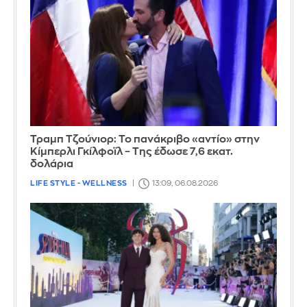
Τραμπ Τζούνιορ: Το πανάκριβο «αντίο» στην
Κίμπερλι Γκίλφοϊλ – Της έδωσε 7,6 εκατ.
δολάρια
LIFE STYLE - WELLNESS
13:09, 06.08.2026