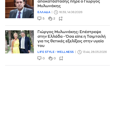
αποκατάστασης πήρε ο Γιώργος
Μυλωνάκης
ΕΛΛΑΔΑ
16:39, 14.06.2026
5
2
Γιώργος Μυλωνάκης: Επέστρεψε
στην Ελλάδα - Όσα είπε η Τσιμτσιλή
για τις θετικές εξελίξεις στην υγεία
του
LIFE STYLE - WELLNESS
13:44, 28.05.2026
0
0