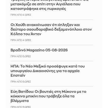
μετακόμιζε σε σπίτι στην Αιγιάλεια που
καταστράφηκε στις πυρκαγιές
ΠΡΙΝ ΑΠΌ 4 ΏΡΕΣ
Οι Χούθι ανακοίνωσαν ότι έπληξαν και
δεύτερο σαουδαραβικό δεξαμενόπλοιο στον
Κόλπο του Άντεν
ΠΡΙΝ ΑΠΌ 4 ΏΡΕΣ
Βραδινό Magazino 05-08-2026
ΠΡΙΝ ΑΠΌ 5 ΏΡΕΣ
ΗΠΑ: Το Νέο Μεξικό προσέφυγε κατά του
υπουργείου Δικαιοσύνης για τα αρχεία
Έπσταϊν
ΠΡΙΝ ΑΠΌ 5 ΏΡΕΣ
Εύη Βατίδου: Οι βουτιές στη Μύκονο με το
κόκκινο μπικίνι που τράβηξε όλα τα
βλέμματα
ΠΡΙΝ ΑΠΌ 5 ΏΡΕΣ