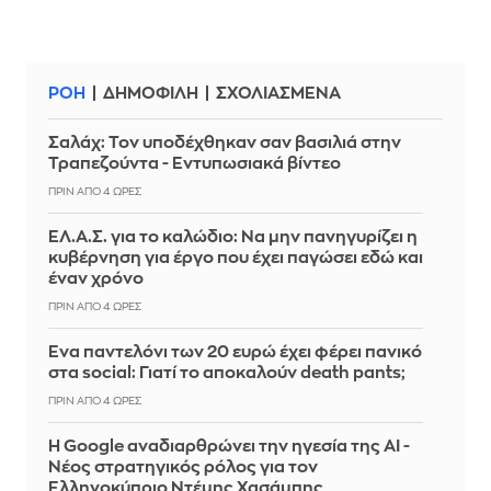
ΡΟΗ
ΔΗΜΟΦΙΛΗ
ΣΧΟΛΙΑΣΜΕΝΑ
Σαλάχ: Τον υποδέχθηκαν σαν βασιλιά στην
Τραπεζούντα - Εντυπωσιακά βίντεο
ΠΡΙΝ ΑΠΌ 4 ΏΡΕΣ
ΕΛ.Α.Σ. για το καλώδιο: Να μην πανηγυρίζει η
κυβέρνηση για έργο που έχει παγώσει εδώ και
έναν χρόνο
ΠΡΙΝ ΑΠΌ 4 ΏΡΕΣ
Ένα παντελόνι των 20 ευρώ έχει φέρει πανικό
στα social: Γιατί το αποκαλούν death pants;
ΠΡΙΝ ΑΠΌ 4 ΏΡΕΣ
Η Google αναδιαρθρώνει την ηγεσία της AI -
Νέος στρατηγικός ρόλος για τον
Ελληνοκύπριο Ντέμης Χασάμπης