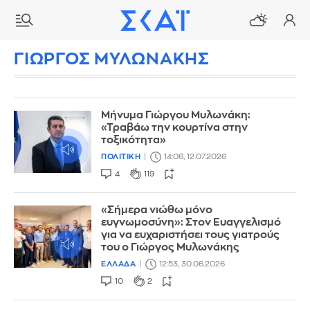
ΓΙΩΡΓΟΣ ΜΥΛΩΝΑΚΗΣ
Μήνυμα Γιώργου Μυλωνάκη:
«Τραβάω την κουρτίνα στην
τοξικότητα»
ΠΟΛΙΤΙΚΗ
14:06, 12.07.2026
4
119
«Σήμερα νιώθω μόνο
ευγνωμοσύνη»: Στον Ευαγγελισμό
για να ευχαριστήσει τους γιατρούς
του ο Γιώργος Μυλωνάκης
ΕΛΛΑΔΑ
12:53, 30.06.2026
10
2