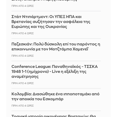
ΠΡΙΝ ΑΠΌ 4 ΏΡΕΣ
Στέιτ Ντιπάρτμεντ: Οι ΥΠΕΞ ΗΠΑ και
Βρετανίας συζήτησαν την ασφάλεια της
Ευρώπης και της Ουκρανίας
ΠΡΙΝ ΑΠΌ 4 ΏΡΕΣ
Πεζεσκιάν: Πολύ δύσκολη επί του παρόντος η
επικοινωνία με τον Μοτζτάμπα Χαμενεΐ
ΠΡΙΝ ΑΠΌ 4 ΏΡΕΣ
Conference League: Παναθηναϊκός - ΤΣΣΚΑ
1948 1-1 (ημίχρονο) - Live η εξέλιξη της
αναμέτρησης
ΠΡΙΝ ΑΠΌ 4 ΏΡΕΣ
Κολομβία: Διασώθηκε ένα ιπποποταμάκι από
την αποικία του Εσκομπάρ
ΠΡΙΝ ΑΠΌ 4 ΏΡΕΣ
Τραγική ιστορία οικογένειας Βρετανών: Θα