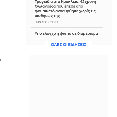
Τραγωδία στο Ηράκλειο: 42χρονη
Ολλανδέζα που έπεσε από
φουσκωτό ανασύρθηκε χωρίς τις
αισθήσεις της
ΠΡΙΝ ΑΠΌ 2 ΜΈΡΕΣ
Υπό έλεγχο η φωτιά σε διαμέρισμα
στη Μεταμόρφωση
ΟΛΕΣ ΟΙ ΕΙΔΗΣΕΙΣ
ΠΡΙΝ ΑΠΌ 2 ΜΈΡΕΣ
Μίσιγκαν: Ο Αμπντούλ Ελ Σαγιέντ,
ά
της αριστερής πτέρυγας των
Δημοκρατικών, κέρδισε το χρίσμα
του κόμματος
ΠΡΙΝ ΑΠΌ 2 ΜΈΡΕΣ
Viohalco: Στα 446 εκατ. ευρώ
το αναπροσαρμοσμένο EBITDA το α'
εξάμηνο, αυξημένο κατά 18%
ΠΡΙΝ ΑΠΌ 2 ΜΈΡΕΣ
Τροχαίο με εγκατάλειψη στη Λ.