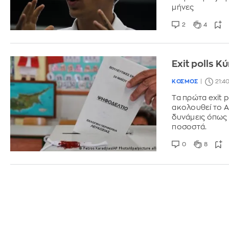
μήνες
2
4
Exit polls 
ΚΟΣΜΟΣ
21:4
Τα πρώτα exit 
ακολουθεί το Α
δυνάμεις όπως
ποσοστά.
0
8