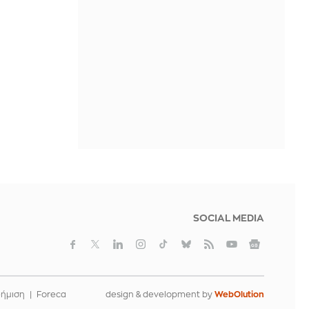
χρειαστεί για την ασφάλειά του, με ή
χωρίς συμφωνία
ΠΡΙΝ ΑΠΌ 2 ΜΈΡΕΣ
Γερμανία: Οκτώ έφηβοι
καταδικάστηκαν για επιθέσεις
εναντίον προσφύγων και ακτιβιστών
της αριστεράς
ΠΡΙΝ ΑΠΌ 2 ΜΈΡΕΣ
Δυνατή έκρηξη κοντά σε
δεξαμενόπλοιο ανοιχτά του Άντεν,
στην Υεμένη
ΠΡΙΝ ΑΠΌ 2 ΜΈΡΕΣ
SOCIAL MEDIA
φήμιση
Foreca
design & development by
WebOlution