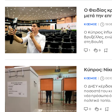
Ο Φειδίας κ
μετά την επ
ΚΟΣΜΟΣ
19:0
Ο Κύπριος infl
Βρυξέλλες, ενώ
στη Βουλή
1
9
Κύπρος: Νίκ
ΚΟΣΜΟΣ
00:1
Ο ΔΗΣΥ κέρδισε 
ποσοστά του κα
νέα πρόσωπα ό
πολιτικό τοπίο.
0
4