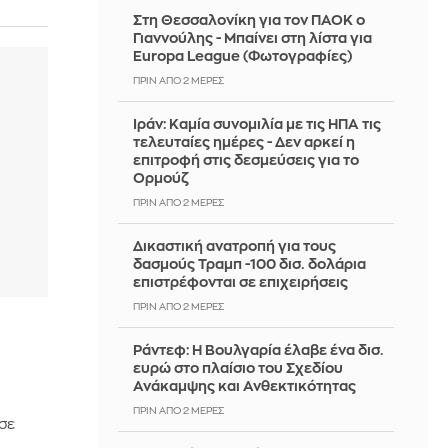
Στη Θεσσαλονίκη για τον ΠΑΟΚ ο
Γιαννούλης - Μπαίνει στη λίστα για
Europa League (Φωτογραφίες)
ΠΡΙΝ ΑΠΌ 2 ΜΈΡΕΣ
Ιράν: Καμία συνομιλία με τις ΗΠΑ τις
τελευταίες ημέρες - Δεν αρκεί η
επιτροφή στις δεσμεύσεις για το
Ορμούζ
ΠΡΙΝ ΑΠΌ 2 ΜΈΡΕΣ
Δικαστική ανατροπή για τους
δασμούς Τραμπ -100 δισ. δολάρια
επιστρέφονται σε επιχειρήσεις
ΠΡΙΝ ΑΠΌ 2 ΜΈΡΕΣ
Ράντεφ: Η Βουλγαρία έλαβε ένα δισ.
ευρώ στο πλαίσιο του Σχεδίου
Ανάκαμψης και Ανθεκτικότητας
ΠΡΙΝ ΑΠΌ 2 ΜΈΡΕΣ
σε
6