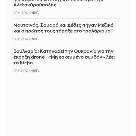
Αλεξανδρούπολης
ΠΡΙΝ ΑΠΌ 1 ΜΈΡΑ
Μουτσινάς, Σαμαρά και Δέδες πήγαν Μεξικό
και ο πρώτος τους τάραξε στο τρολάρισμα!
ΠΡΙΝ ΑΠΌ 1 ΜΈΡΑ
Βουλγαρία: Κατηγορεί την Ουκρανία για την
έκρηξη drone - «Μη εσκεμμένο συμβάν» λέει
το Κίεβο
ΠΡΙΝ ΑΠΌ 1 ΜΈΡΑ