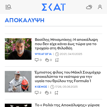
ΑΠΟΚΑΛΥΨΗ
Βασίλης Μπισμπίκης: Η αποκάλυψη
που δεν είχε κάνει έως τώρα για το
τροχαίο στη Φιλοθέη
ΨΥΧΑΓΩΓΙΑ
20:21, 04.10.2025
0
0
Έμπιστος φίλος του Μάικλ Σουμάχερ
αποκαλύπτει τα νεότερα για την
υγεία του θρύλου της Formula 1
ΚΟΣΜΟΣ
17:26, 05.06.2025
2
3
Το «Ρολόι της Αποκάλυψης» γύρισε