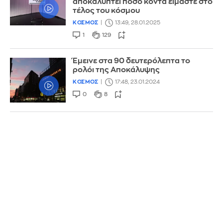
αποκαλύπτει πόσο κοντά είμαστε στο
τέλος του κόσμου
ΚΟΣΜΟΣ
13:49, 28.01.2025
1
129
Έμεινε στα 90 δευτερόλεπτα το
ρολόι της Αποκάλυψης
ΚΟΣΜΟΣ
17:48, 23.01.2024
0
8