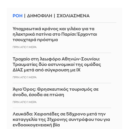
ΡΟΗ
ΔΗΜΟΦΙΛΗ
ΣΧΟΛΙΑΣΜΕΝΑ
Υποχρεωτικά κράνος και γιλέκο για τα
ηλεκτρικά πατίνια στο Παρίσι: Έρχονται
τσουχτερά πρόστιμα
ΠΡΙΝ ΑΠΌ 1 ΜΈΡΑ
Τροχαίο στη λεωφόρο Αθηνών-Σουνίου:
Τραυματίες δύο αστυνομικοί της ομάδας
ΔΙΑΣ μετά από σύγκρουση με ΙΧ
ΠΡΙΝ ΑΠΌ 1 ΜΈΡΑ
Άγιο Όρος: Θρησκευτικός τουρισμός σε
άνοδο, έσοδα σε πτώση
ΠΡΙΝ ΑΠΌ 1 ΜΈΡΑ
Λευκάδα: Χειροπέδες σε 58χρονο μετά την
καταγγελία της 31χρονης συντρόφου του για
ενδοοικογενειακή βία