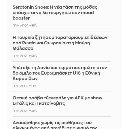
Serotonin Shoes: Η νέα τάση της μόδας
υπόσχεται να λειτουργήσει σαν mood
booster
ΠΡΙΝ ΑΠΌ 1 ΜΈΡΑ
Η Τουρκία ζήτησε μπορατόριουμ επιθέσεων
από Ρωσία και Ουκρανία στη Μαύρη
Θάλασσα
ΠΡΙΝ ΑΠΌ 1 ΜΈΡΑ
Υπέταξε τη Δανία και τερμάτισε πρώτη στον
5ο όμιλο του Ευρωμπάσκετ U16 η Εθνική
Κορασίδων
ΠΡΙΝ ΑΠΌ 1 ΜΈΡΑ
Θετική πρόβα τζενεράλε για ΑΕΚ με show
Βιτάλις και Γκατσίνοβιτς
ΠΡΙΝ ΑΠΌ 1 ΜΈΡΑ
Ανασύρθηκε χωρίς τις αισθήσεις του
ηλικιωμένος από πηγάδι σε οικισμό της