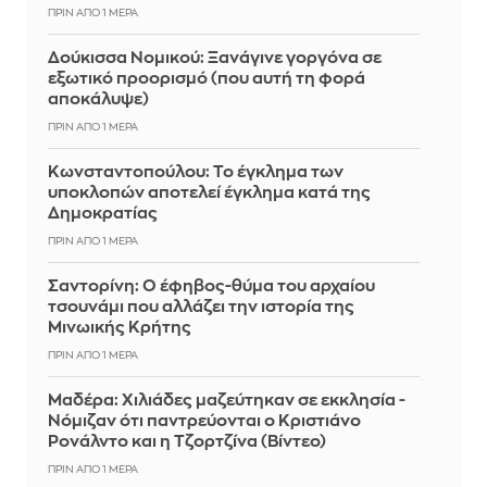
ΠΡΙΝ ΑΠΌ 1 ΜΈΡΑ
Δούκισσα Νομικού: Ξανάγινε γοργόνα σε
εξωτικό προορισμό (που αυτή τη φορά
αποκάλυψε)
ΠΡΙΝ ΑΠΌ 1 ΜΈΡΑ
Κωνσταντοπούλου: Το έγκλημα των
υποκλοπών αποτελεί έγκλημα κατά της
Δημοκρατίας
ΠΡΙΝ ΑΠΌ 1 ΜΈΡΑ
Σαντορίνη: Ο έφηβος-θύμα του αρχαίου
τσουνάμι που αλλάζει την ιστορία της
Μινωικής Κρήτης
ΠΡΙΝ ΑΠΌ 1 ΜΈΡΑ
Μαδέρα: Χιλιάδες μαζεύτηκαν σε εκκλησία -
Νόμιζαν ότι παντρεύονται ο Κριστιάνο
Ρονάλντο και η Τζορτζίνα (Βίντεο)
ΠΡΙΝ ΑΠΌ 1 ΜΈΡΑ