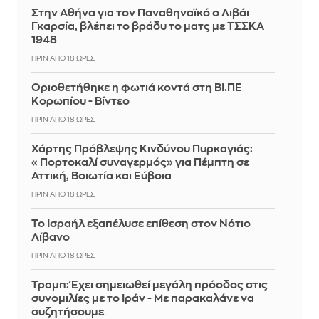
Στην Αθήνα για τον Παναθηναϊκό ο Λιβάι
Γκαρσία, βλέπει το βράδυ το ματς με ΤΣΣΚΑ
1948
ΠΡΙΝ ΑΠΌ 18 ΏΡΕΣ
Οριοθετήθηκε η φωτιά κοντά στη ΒΙ.ΠΕ
Κορωπίου - Βίντεο
ΠΡΙΝ ΑΠΌ 18 ΏΡΕΣ
Χάρτης Πρόβλεψης Κινδύνου Πυρκαγιάς:
«Πορτοκαλί συναγερμός» για Πέμπτη σε
Αττική, Βοιωτία και Εύβοια
ΠΡΙΝ ΑΠΌ 18 ΏΡΕΣ
Το Ισραήλ εξαπέλυσε επίθεση στον Νότιο
Λίβανο
ΠΡΙΝ ΑΠΌ 18 ΏΡΕΣ
Τραμπ: Έχει σημειωθεί μεγάλη πρόοδος στις
συνομιλίες με το Ιράν - Με παρακαλάνε να
συζητήσουμε