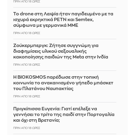
ΠΡΙΝ ΑΠΌ 18 ΏΡΕΣ
Το drone στη Λειψία ήταν παγιδευμένο με τα
ισχυρά εκρηκτικά PETN και Semtex,
σύμφωνα με γερμανικά ΜΜΕ
ΠΡΙΝ ΑΠΌ 18 ΏΡΕΣ
Ζούκερμπεργκ: Ζήτησε συγγνώμη για
διαφημίσεις υλικού σεξουαλικής
κακοποίησης παιδιών της Meta στην Ινδία
ΠΡΙΝ ΑΠΌ 18 ΏΡΕΣ
Η BIOKOSMOS παρέδωσε στην τοπική
κοινωνία το ανακαινισμένο γήπεδο μπάσκετ
του Πλατάνου Ναυπακτίας
ΠΡΙΝ ΑΠΌ 18 ΏΡΕΣ
Πριγκίπισσα Ευγενία: Γιατί επέλεξε να
γεννήσει το τρίτο της παιδί στην Πορτογαλία
και όχι στη Βρετανία;
ΠΡΙΝ ΑΠΌ 18 ΏΡΕΣ