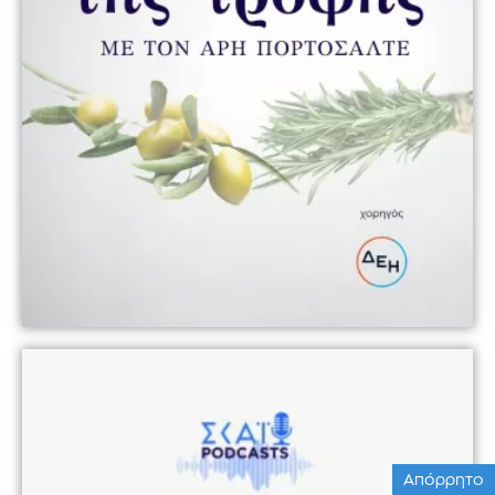
Απόρρητο