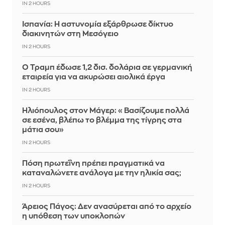
IN 2 HOURS
Ισπανία: Η αστυνομία εξάρθρωσε δίκτυο
διακινητών στη Μεσόγειο
IN 2 HOURS
Ο Τραμπ έδωσε 1,2 δισ. δολάρια σε γερμανική
εταιρεία για να ακυρώσει αιολικά έργα
IN 2 HOURS
Ηλιόπουλος στον Μάγερ: «Βασίζουμε πολλά
σε εσένα, βλέπω το βλέμμα της τίγρης στα
μάτια σου»
IN 2 HOURS
Πόση πρωτεΐνη πρέπει πραγματικά να
καταναλώνετε ανάλογα με την ηλικία σας;
IN 2 HOURS
Άρειος Πάγος: Δεν ανασύρεται από το αρχείο
η υπόθεση των υποκλοπών