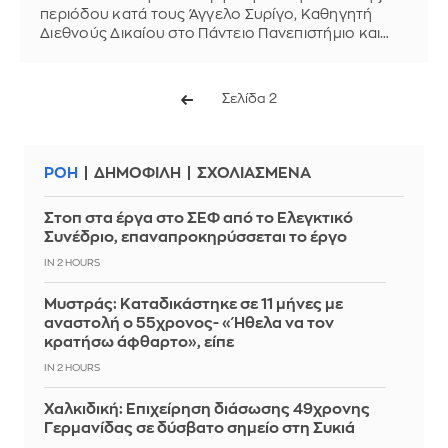
περιόδου κατά τους Άγγελο Συρίγο, Καθηγητή
Διεθνούς Δικαίου στο Πάντειο Πανεπιστήμιο και
Ευάνθη Χατζηβασιλείου, καθηγητή στο ΕΚΠΑ.
Σελίδα 2
ΡΟΗ
ΔΗΜΟΦΙΛΗ
ΣΧΟΛΙΑΣΜΕΝΑ
Στοπ στα έργα στο ΣΕΦ από το Ελεγκτικό
Συνέδριο, επαναπροκηρύσσεται το έργο
IN 2 HOURS
Μυστράς: Καταδικάστηκε σε 11 μήνες με
αναστολή ο 55χρονος- «Ήθελα να τον
κρατήσω άφθαρτο», είπε
IN 2 HOURS
Χαλκιδική: Επιχείρηση διάσωσης 49χρονης
Γερμανίδας σε δύσβατο σημείο στη Συκιά