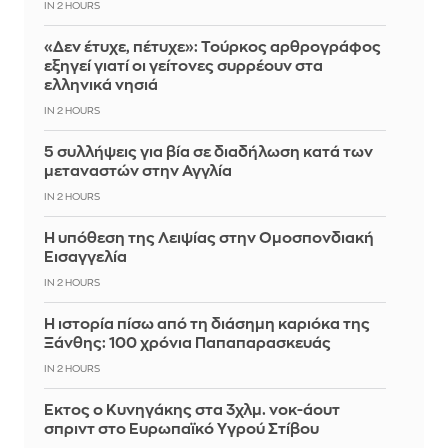
IN 2 HOURS
«Δεν έτυχε, πέτυχε»: Τούρκος αρθρογράφος
εξηγεί γιατί οι γείτονες συρρέουν στα
ελληνικά νησιά
IN 2 HOURS
5 συλλήψεις για βία σε διαδήλωση κατά των
μεταναστών στην Αγγλία
IN 2 HOURS
Η υπόθεση της Λειψίας στην Ομοσπονδιακή
Εισαγγελία
IN 2 HOURS
Η ιστορία πίσω από τη διάσημη καριόκα της
Ξάνθης: 100 χρόνια Παπαπαρασκευάς
IN 2 HOURS
Έκτος ο Κυνηγάκης στα 3χλμ. νοκ-άουτ
σπριντ στο Ευρωπαϊκό Υγρού Στίβου