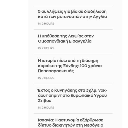
5 συλλήψεις για βία σε διαδήλωση
κατά των μεταναστών στην Αγγλία
IN 2 HOURS
Η υπόθεση της Λειψίας στην
Ομοσπονδιακή Εισαγγελία
IN 2 HOURS
Η ιστορία πίσω από τη διάσημη
καριόκα της Ξάνθης: 100 χρόνια
Παπαπαρασκευάς
IN 2 HOURS
Έκτος ο Κυνηγάκης στα 3χλμ. νοκ-
άουτ σπριντ στο Ευρωπαϊκό Υγρού
Στίβου
IN 2 HOURS
Ισπανία: Η αστυνομία εξάρθρωσε
δίκτυο διακινητών στη Μεσόγειο