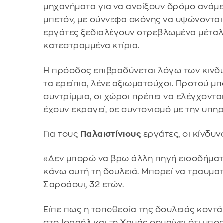
μηχανήματα για να ανοίξουν δρόμο ανάμ
μπετόν, με σύννεφα σκόνης να υψώνονται 
εργάτες ξεδιαλέγουν στρεβλωμένα μέταλ
κατεστραμμένα κτίρια.
Η πρόοδος επιβραδύνεται λόγω των κινδ
τα ερείπια, λένε αξιωματούχοι. Προτού 
συντρίμμια, οι χώροι πρέπει να ελέγχοντα
έχουν εκραγεί, σε συντονισμό με την υπ
Για τους
Παλαιστίνιους
εργάτες, οι κίνδυνο
«Δεν μπορώ να βρω άλλη πηγή εισοδήματο
κάνω αυτή τη δουλειά. Μπορεί να τραυματ
Σαρσάουι, 32 ετών.
Είπε πως η τοποθεσία της δουλειάς κοντ
στο Ισραήλ και τη Χαμάς σημαίνει ότι μπο