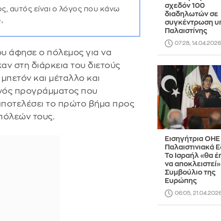
σχεδόν 100
ς, αυτός είναι ο λόγος που κάνω
διαδηλωτών σε
,
συγκέντρωση υπ
Παλαιστίνης
07:28, 14.04.2026
ου άφησε ο πόλεμος για να
ν στη διάρκεια του διετούς
 μπετόν και μέταλλο και
ενός προγράμματος που
α αποτελέσει το πρώτο βήμα προς
πόλεών τους.
Εισηγήτρια ΟΗΕ 
Παλαιστινιακά 
Το Ισραήλ «θα έ
να αποκλειστεί»
Συμβούλιο της
Ευρώπης
06:05, 21.04.202