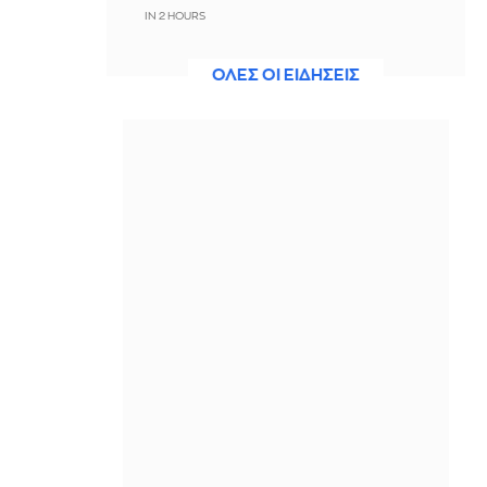
IN 2 HOURS
Ο Τραμπ έδωσε 1,2 δισ. δολάρια σε
ΟΛΕΣ ΟΙ ΕΙΔΗΣΕΙΣ
γερμανική εταιρεία για να ακυρώσει
αιολικά έργα
IN 2 HOURS
Ηλιόπουλος στον Μάγερ:
«Βασίζουμε πολλά σε εσένα, βλέπω
το βλέμμα της τίγρης στα μάτια σου»
IN 2 HOURS
Πόση πρωτεΐνη πρέπει πραγματικά
να καταναλώνετε ανάλογα με την
ηλικία σας;
IN 2 HOURS
Μυστράς: Καταδικάστηκε σε 11 μήνες
με αναστολή ο 55χρονος- «Ήθελα να
τον κρατήσω άφθαρτο», είπε
IN 2 HOURS