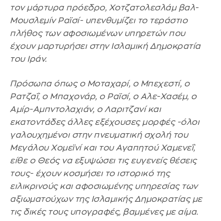
τον μάρτυρα πρόεδρο, Χοτζατολεσλάμ βαλ-
Μουσλεμίν Ραϊσί- υπενθυμίζει το τεράστιο
πλήθος των αφοσιωμένων υπηρετών που
έχουν μαρτυρήσει στην Ισλαμική Δημοκρατία
του Ιράν.
Πρόσωπα όπως ο Μοταχαρί, ο Μπεχεστί, ο
Ρατζαΐ, ο Μπαχονάρ, ο Ραϊσί, ο Αλε-Χασέμ, ο
Αμίρ-Αμπντολαχιάν, ο Λαριτζανί και
εκατοντάδες άλλες εξέχουσες μορφές -όλοι
γαλουχημένοι στην πνευματική σχολή του
Μεγάλου Χομεϊνί και του Αγαπητού Χαμενεΐ,
είθε ο Θεός να εξυψώσει τις ευγενείς θέσεις
τους- έχουν κοσμήσει το ιστορικό της
ειλικρινούς και αφοσιωμένης υπηρεσίας των
αξιωματούχων της Ισλαμικής Δημοκρατίας με
τις δικές τους υπογραφές, βαμμένες με αίμα.