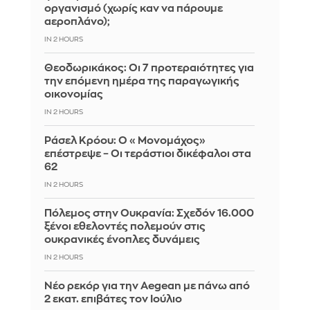
οργανισμό (χωρίς καν να πάρουμε
αεροπλάνο);
IN 2 HOURS
Θεοδωρικάκος: Οι 7 προτεραιότητες για
την επόμενη ημέρα της παραγωγικής
οικονομίας
IN 2 HOURS
Ράσελ Κρόου: Ο «Μονομάχος»
επέστρεψε – Οι τεράστιοι δικέφαλοι στα
62
IN 2 HOURS
Πόλεμος στην Ουκρανία: Σχεδόν 16.000
ξένοι εθελοντές πολεμούν στις
ουκρανικές ένοπλες δυνάμεις
IN 2 HOURS
Νέο ρεκόρ για την Aegean με πάνω από
2 εκατ. επιβάτες τον Ιούλιο