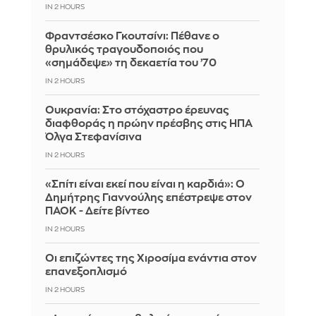
IN 2 HOURS
Φραντσέσκο Γκουτσίνι: Πέθανε ο
θρυλικός τραγουδοποιός που
«σημάδεψε» τη δεκαετία του ’70
IN 2 HOURS
Ουκρανία: Στο στόχαστρο έρευνας
διαφθοράς η πρώην πρέσβης στις ΗΠΑ
Όλγα Στεφανίσινα
IN 2 HOURS
«Σπίτι είναι εκεί που είναι η καρδιά»: Ο
Δημήτρης Γιαννούλης επέστρεψε στον
ΠΑΟΚ - Δείτε βίντεο
IN 2 HOURS
Οι επιζώντες της Χιροσίμα ενάντια στον
επανεξοπλισμό
IN 2 HOURS