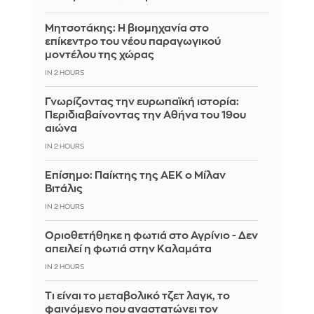
Μητσοτάκης: Η βιομηχανία στο
επίκεντρο του νέου παραγωγικού
μοντέλου της χώρας
IN 2 HOURS
Γνωρίζοντας την ευρωπαϊκή ιστορία:
Περιδιαβαίνοντας την Αθήνα του 19ου
αιώνα
IN 2 HOURS
Επίσημο: Παίκτης της ΑΕΚ ο Μίλαν
Βιτάλις
IN 2 HOURS
Οριοθετήθηκε η φωτιά στο Αγρίνιο - Δεν
απειλεί η φωτιά στην Καλαμάτα
IN 2 HOURS
Τι είναι το μεταβολικό τζετ λαγκ, το
φαινόμενο που αναστατώνει τον