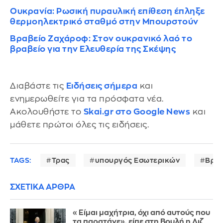
Ουκρανία: Ρωσική πυραυλική επίθεση έπληξε
θερμοηλεκτρικό σταθμό στην Μπουρστούν
Βραβείο Ζαχάροφ: Στον ουκρανικό λαό το
βραβείο για την Ελευθερία της Σκέψης
Διαβάστε τις
Ειδήσεις σήμερα
και
ενημερωθείτε για τα πρόσφατα νέα.
Ακολουθήστε το
Skai.gr στο Google News
και
μάθετε πρώτοι όλες τις ειδήσεις.
TAGS:
Τρας
υπουργός Εσωτερικών
Βρετ
ΣΧΕΤΙΚΑ ΑΡΘΡΑ
«Είμαι μαχήτρια, όχι από αυτούς που
τα παρατάνε», είπε στη Βουλή η Λιζ