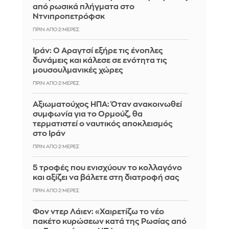
από ρωσικά πλήγματα στο
Ντνιπροπετρόφσκ
ΠΡΙΝ ΑΠΌ 2 ΜΈΡΕΣ
Ιράν: Ο Αραγτσί εξήρε τις ένοπλες
δυνάμεις και κάλεσε σε ενότητα τις
μουσουλμανικές χώρες
ΠΡΙΝ ΑΠΌ 2 ΜΈΡΕΣ
Αξιωματούχος ΗΠΑ: Όταν ανακοινωθεί
συμφωνία για το Ορμούζ, θα
τερματιστεί ο ναυτικός αποκλεισμός
στο Ιράν
ΠΡΙΝ ΑΠΌ 2 ΜΈΡΕΣ
5 τροφές που ενισχύουν το κολλαγόνο
και αξίζει να βάλετε στη διατροφή σας
ΠΡΙΝ ΑΠΌ 2 ΜΈΡΕΣ
Φον ντερ Λάιεν: «Χαιρετίζω το νέο
πακέτο κυρώσεων κατά της Ρωσίας από