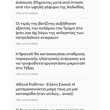
Διάσωση 30χρονης μετά από πτώση
από την υψηλή γέφυρα της Χαλκίδας
ΠΡΙΝ ΑΠΌ 2 ΜΈΡΕΣ
Οι τιμές της βενζίνης αυξήθηκαν
εξαιτίας του πολέμου του Τραμπ στο
Ιράν, και όχι λόγω της απληστίας των
πετρελαϊκών εταιρειών
ΠΡΙΝ ΑΠΌ 2 ΜΈΡΕΣ
Η SpaceX θα κατασκευάσει σταθμούς
παραγωγής ηλεκτρικής ενέργειας για
να τροφοδοτεί εργοστάσιο μικροτσίπ
στο Τέξας
ΠΡΙΝ ΑΠΌ 2 ΜΈΡΕΣ
Αθηνά Ροδίτου - Ελένη Σακκά: Η
μεταμεσονύκτια μάχη τους με μια
κατσαρίδα ήταν απλώς... επική!
ΠΡΙΝ ΑΠΌ 2 ΜΈΡΕΣ