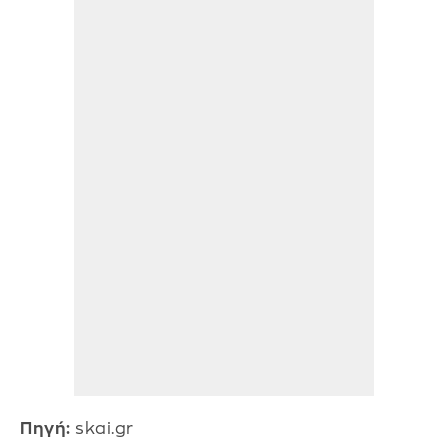
Πηγή:
skai.gr