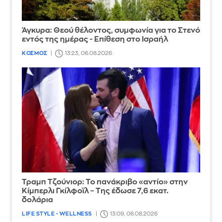
Άγκυρα: Θεού θέλοντος, συμφωνία για το Στενό
εντός της ημέρας - Επίθεση στο Ισραήλ
ΚΟΣΜΟΣ
13:23, 06.08.2026
Τραμπ Τζούνιορ: Το πανάκριβο «αντίο» στην
Κίμπερλι Γκίλφοϊλ – Της έδωσε 7,6 εκατ.
δολάρια
LIFE STYLE - WELLNESS
13:09, 06.08.2026