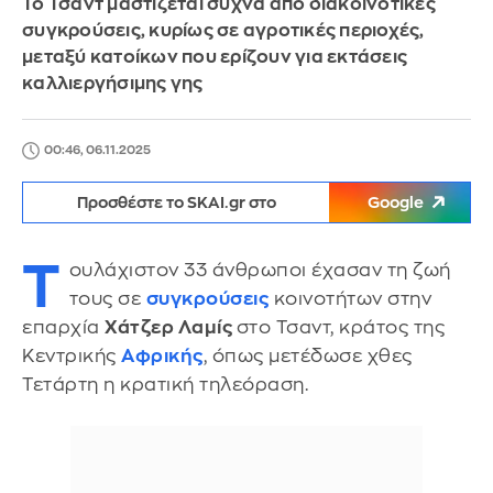
Το Τσαντ μαστίζεται συχνά από διακοινοτικές
συγκρούσεις, κυρίως σε αγροτικές περιοχές,
μεταξύ κατοίκων που ερίζουν για εκτάσεις
καλλιεργήσιμης γης
00:46, 06.11.2025
Προσθέστε το SKAI.gr στο
Google
Τ
ουλάχιστον 33 άνθρωποι έχασαν τη ζωή
τους σε
συγκρούσεις
κοινοτήτων στην
επαρχία
Χάτζερ Λαμίς
στο Τσαντ, κράτος της
Κεντρικής
Αφρικής
, όπως μετέδωσε χθες
Τετάρτη η κρατική τηλεόραση.