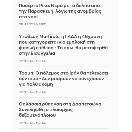
Πουέρτο Ρίκο: Νερό με το δελτίο από
την Παρασκευή, λόγω της ανομβρίας
στο νησί
ΠΡΙΝ ΑΠΌ 2 ΜΈΡΕΣ
Υπόθεση Marfin: Στη ΓΑΔΑ η 46χρονη
που κατηγορείται για εμπλοκή στη
φονική επίθεση - Το πρωί θα μεταφερθεί
στην Εισαγγελία
ΠΡΙΝ ΑΠΌ 2 ΜΈΡΕΣ
Τραμπ: Ο πόλεμος στο Ιράν θα τελειώσει
σύντομα - Δεν μπορούν να συνεχίσουν
για πολύ ακόμη
ΠΡΙΝ ΑΠΌ 2 ΜΈΡΕΣ
Θαλάσσια ρύπανση στη Δραπετσώνα –
Συνελήφθη ο πλοίαρχος
δεξαμενόπλοιου
ΠΡΙΝ ΑΠΌ 2 ΜΈΡΕΣ