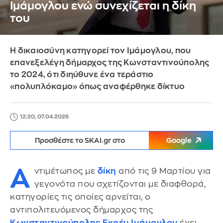
Ιμάμογλου ενώ συνεχίζεται η δίκη
του
Η δικαιοσύνη κατηγορεί τον Ιμάμογλου, που
επανεξελέγη δήμαρχος της Κωνσταντινούπολης
το 2024, ότι διηύθυνε ένα τεράστιο
«πολυπλόκαμο» όπως αναφέρθηκε δίκτυο
12:20, 07.04.2026
Προσθέστε το SKAI.gr στο
Google
Α
ντιμέτωπος με
δίκη
από τις 9 Μαρτίου για
γεγονότα που σχετίζονται με διαφθορά,
κατηγορίες τις οποίες αρνείται, ο
αντιπολιτευόμενος δήμαρχος της
Κωνσταντινούπολης
Εκρέμ Ιμάμογλου
έχει