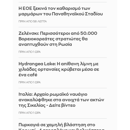
Η ΕΟΕ ξεκινά τον καθαρισμό των
μαρμάρων του Παναθηναϊκού Σταδίου
ΠΡΙΝ ΑΠΌ 58 ΛΕΠΤΆ
Ζελένσκι: Περισσότεροι από 50.000
Βορειοκορεάτες στρατιώτες θα
αναπτυχθούν στη Ρωσία
ΠΡΙΝ ΑΠΌ 1 ΏΡΑ
Hydrangea Lake: Η απίθανη λίμνη με
χιλιάδες ορτανσίες κρύβεται μέσα σε
ένα café
ΠΡΙΝ ΑΠΌ 1 ΏΡΑ
Ιταλία: Αρχαίο ρωμαϊκό ναυάγιο
ανακαλύφθηκε στα ανοιχτά των ακτών
της Σικελίας - Δείτε βίντεο
ΠΡΙΝ ΑΠΌ 1 ΏΡΑ
Πυρκαγιά σε χαμηλή βλάστηση στο