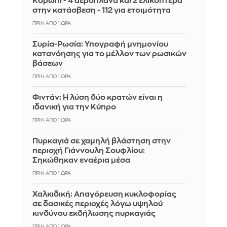
Κορωπί - 4 αεροπλάνα και 2 ελικόπτερα
στην κατάσβεση - 112 για ετοιμότητα
ΠΡΙΝ ΑΠΌ 1 ΏΡΑ
Συρία-Ρωσία: Υπογραφή μνημονίου
κατανόησης για το μέλλον των ρωσικών
βάσεων
ΠΡΙΝ ΑΠΌ 1 ΏΡΑ
Φιντάν: Η λύση δύο κρατών είναι η
ιδανική για την Κύπρο
ΠΡΙΝ ΑΠΌ 1 ΏΡΑ
Πυρκαγιά σε χαμηλή βλάστηση στην
περιοχή Γιάννουλη Σουφλίου:
Σηκώθηκαν εναέρια μέσα
ΠΡΙΝ ΑΠΌ 1 ΏΡΑ
Χαλκιδική: Απαγόρευση κυκλοφορίας
σε δασικές περιοχές λόγω υψηλού
κινδύνου εκδήλωσης πυρκαγιάς
ΠΡΙΝ ΑΠΌ 1 ΏΡΑ