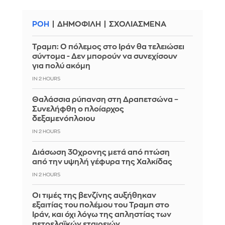
ΡΟΗ
ΔΗΜΟΦΙΛΗ
ΣΧΟΛΙΑΣΜΕΝΑ
Τραμπ: Ο πόλεμος στο Ιράν θα τελειώσει
σύντομα - Δεν μπορούν να συνεχίσουν
για πολύ ακόμη
IN 2 HOURS
Θαλάσσια ρύπανση στη Δραπετσώνα –
Συνελήφθη ο πλοίαρχος
δεξαμενόπλοιου
IN 2 HOURS
Διάσωση 30χρονης μετά από πτώση
από την υψηλή γέφυρα της Χαλκίδας
IN 2 HOURS
Οι τιμές της βενζίνης αυξήθηκαν
εξαιτίας του πολέμου του Τραμπ στο
Ιράν, και όχι λόγω της απληστίας των
πετρελαϊκών εταιρειών