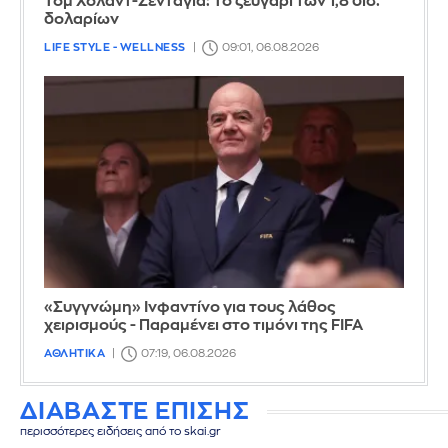
Τομ Χόλαντ-Ζεντάγια: Το ζευγάρι των 1,8 δισ.
δολαρίων
LIFE STYLE - WELLNESS
09:01, 06.08.2026
«Συγγνώμη» Ινφαντίνο για τους λάθος
χειρισμούς - Παραμένει στο τιμόνι της FIFA
ΑΘΛΗΤΙΚΑ
07:19, 06.08.2026
ΔΙΑΒΑΣΤΕ ΕΠΙΣΗΣ
περισσότερες ειδήσεις από το skai.gr