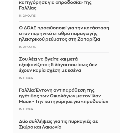
κατηγόρησε για «προδοσία» της
Γαλλίας
IN 2 HOURS
Ο ΔΟΑΕ προειδοποιεί για την κατάσταση
στον πυρηνικό σταθμό παραγωγής
ηλεκτρικού ρεύματος στη Ζαπορίζια
IN 2 HOURS
Σου λέει να βγείτε και μετά
εξαφανίζεται; 5 λόγοι που ίσως δεν
έχουν καμία σχέση με εσένα
IN 1 HOUR
Γαλλία: Έντονη αντιπαράθεση της
ηγέτιδας των Οικολόγων με τον Ίλον
Μασκ - Την κατηγόρησε για «προδοσία»
IN 1 HOUR
Δύο συλλήψεις για τις πυρκαγιές σε
Σκύρο και Λακωνία