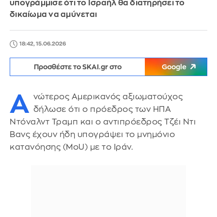
υπογράμμισε ότι το Ισραήλ θα διατηρήσει το
δικαίωμα να αμύνεται
18:42, 15.06.2026
Προσθέστε το SKAI.gr στο
Google
Α
νώτερος Αμερικανός αξιωματούχος
δήλωσε ότι ο πρόεδρος των ΗΠΑ
Ντόναλντ Τραμπ και ο αντιπρόεδρος Τζέι Ντι
Βανς έχουν ήδη υπογράψει το μνημόνιο
κατανόησης (MoU) με το Ιράν.