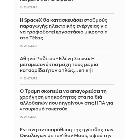
IN 2 HOURS
Η SpaceX θα κατασκευάσει σταθμούς
παραγωγής ηλεκτρικής ενέργειας για
να τροφοδοτεί εργοστάσιο μικροτσίπ
στο Τέξας
IN 2 HOURS
Αθηνά Ροδίτου - Ελένη Σακκά: Η
μεταμεσονύκτια μάχη τους με μια
κατσαρίδα ήταν απλώς... επική!
IN 2 HOURS
Ο Τραμπ σκοπεύει να απαγορεύσει τη
χορήγηση υπηκοότητας στα παιδιά
αλλοδαπών που πηγαίνουν στις ΗΠΑ για
«τουρισμό τοκετού»
IN 2 HOURS
Έντονη αντιπαράθεση της ηγέτιδας των
Οικολόγων με τον Ίλον Μασκ, αφού την