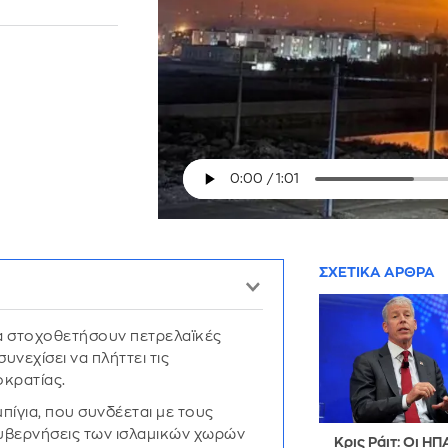
ΣΧΕΤΙΚΑ ΑΡΘΡΑ
να στοχοθετήσουν πετρελαϊκές
υνεχίσει να πλήττει τις
οκρατίας.
πίγια, που συνδέεται με τους
υβερνήσεις των ισλαμικών χωρών
Kρις Ράιτ: Οι ΗΠ