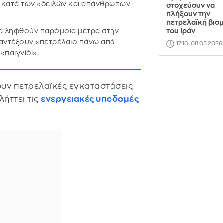
Α κατά των «δειλών και απάνθρωπων
στοχεύουν να
πλήξουν την
πετρελαϊκή βιο
θα ληφθούν παρόμοια μέτρα στην
του Ιράν
ν αντέξουν «πετρέλαιο πάνω από
17:10, 08.03.2026
«παιγνίδι».
υν πετρελαϊκές εγκαταστάσεις
λήττει τις
ενεργειακές υποδομές