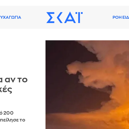
ΥΧΑΓΩΓΙΑ
ΡΟΗ ΕΙ
α αν το
κές
πό 200
απείλησε το