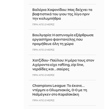
Βαλέρια Χοψονίδου: Μας δείχνει τα
βαφτιστικά του γιου της λίγο πριν
την κολυμπήθρα
ΠΡΙΝ ΑΠΌ 2 ΜΈΡΕΣ
Βουλγαρία: Η αστυνομία εξάρθρωσε
εργαστήριο φαιντανύλης που
προμήθευε όλη τη χώρα
ΠΡΙΝ ΑΠΌ 2 ΜΈΡΕΣ
Χατζίδου- Παύλου: Η μέρα τους στον
Αχέροντα είχε rafting, zip line,
νεράϊδες και...σαύρες
ΠΡΙΝ ΑΠΌ 2 ΜΈΡΕΣ
Champions League: Το έκανε...
ντέρμπι ο Ολυμπιακός, 0-0 με τη
Ναϊμέγκεν στο Καραϊσκάκη
ΠΡΙΝ ΑΠΌ 2 ΜΈΡΕΣ