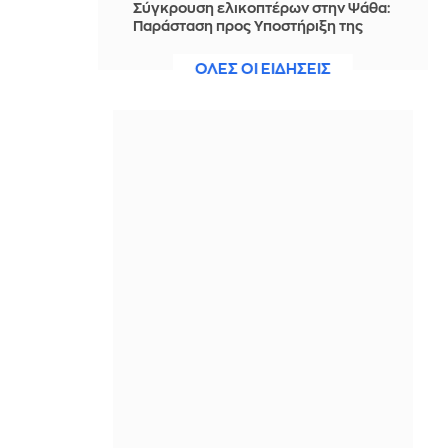
Σύγκρουση ελικοπτέρων στην Ψάθα:
Παράσταση προς Υποστήριξη της
Κατηγορίας θα δηλώσει η μητέρα και
η αδελφή του Έλληνα χειριστή
ΟΛΕΣ ΟΙ ΕΙΔΗΣΕΙΣ
ΠΡΙΝ ΑΠΌ 2 ΜΈΡΕΣ
Κόσοβο: Οι αρχές πιστεύουν ότι
εντόπισαν έναν νέο ομαδικό τάφο
στην περιοχή του Ζούμπιν Πότοκ
ΠΡΙΝ ΑΠΌ 2 ΜΈΡΕΣ
Ειρωνική ανάρτηση του Θανάση
Αυγερινού για τη Μαρία
Καρυστιανού
ΠΡΙΝ ΑΠΌ 2 ΜΈΡΕΣ
Βραδινό Magazino 04-08-2026
ΠΡΙΝ ΑΠΌ 2 ΜΈΡΕΣ
ΑΕΚ: Στην Αθήνα ο Βιτάλις για να
«τελειώσει» τη μεταγραφή του