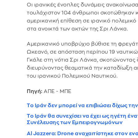
Οι ιρανικές ένοπλες δυνάμεις ανακοίνωσα
τουλάχιστον 104 άνθρωποι σκοτώθηκαν κ
αμερικανική επίθεση σε ιρανικό πολεμικ
στα ανοικτά των ακτών της Σρι Λάνκα.
Αμερικανικό υποβρύχιο βύθισε τη φρεγάτ
Ωκεανό, σε απόσταση περίπου 19 ναυτικών
Γκάλε στη νότια Σρι Λάνκα, σκοτώνοντας 
διευρύνοντας θεαματικά την καταδίωξη α
του ιρανικού Πολεμικού Ναυτικού.
Πηγή:
ΑΠΕ - ΜΠΕ
Το Ιράν δεν μπορεί να επιβιώσει δίχως την
Το Ιράν θα συνεχίσει να έχει ως ηγέτη ένα
Συνέλευσης των Εμπειρογνωμόνων
Al Jazzera: Drone αναχαιτίστηκε στον εν