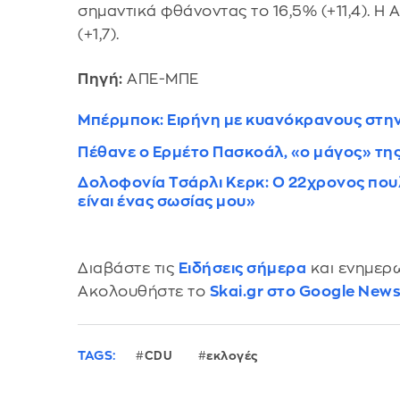
σημαντικά φθάνοντας το 16,5% (+11,4). Η
(+1,7).
Πηγή:
ΑΠΕ-ΜΠΕ
Μπέρμποκ: Ειρήνη με κυανόκρανους στη
Πέθανε ο Ερμέτο Πασκοάλ, «ο μάγος» της
Δολοφονία Τσάρλι Κερκ: Ο 22χρονος πουλο
είναι ένας σωσίας μου»
Διαβάστε τις
Ειδήσεις σήμερα
και ενημερω
Ακολουθήστε το
Skai.gr στο Google New
TAGS:
CDU
εκλογές