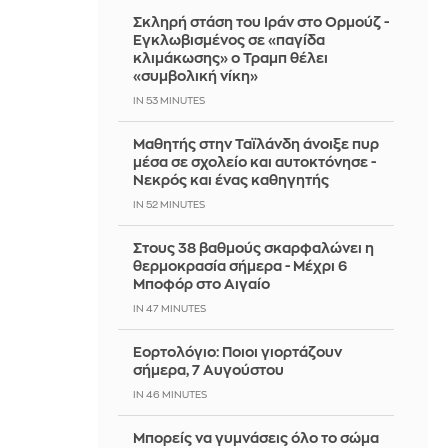
Σκληρή στάση του Ιράν στο Ορμούζ -
Εγκλωβισμένος σε «παγίδα
κλιμάκωσης» ο Τραμπ θέλει
«συμβολική νίκη»
IN 53 MINUTES
Μαθητής στην Ταϊλάνδη άνοιξε πυρ
μέσα σε σχολείο και αυτοκτόνησε -
Νεκρός και ένας καθηγητής
IN 52 MINUTES
Στους 38 βαθμούς σκαρφαλώνει η
θερμοκρασία σήμερα - Μέχρι 6
Μποφόρ στο Αιγαίο
IN 47 MINUTES
Εορτολόγιο: Ποιοι γιορτάζουν
σήμερα, 7 Αυγούστου
IN 46 MINUTES
Μπορείς να γυμνάσεις όλο το σώμα