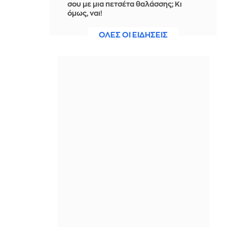
σου με μια πετσέτα θαλάσσης; Κι
όμως, ναι!
IN 45 MINUTES
ΟΛΕΣ ΟΙ ΕΙΔΗΣΕΙΣ
Φωτιά σε εγκαταλελειμμένο κτίριο
στο Μοσχάτο
IN 45 MINUTES
Έξι στους 10 συνταξιούχους
λαμβάνουν σύνταξη κάτω από
1.000€ - Ούτε 800€ η μέση σύνταξη
ασφαλισμένων του ιδιωτικού τομέα
IN 44 MINUTES
Στην Εισαγγελία σήμερα η 46χρονη
που κατηγορείται για εμπλοκή στη
φονική επίθεση στη Marfin
IN 41 MINUTES
Συμβάσεις με στρατό, έργα στο
Ιράκ: Ποια είναι η αμερικανική Arkel
International που ανέλαβε το πρώτο