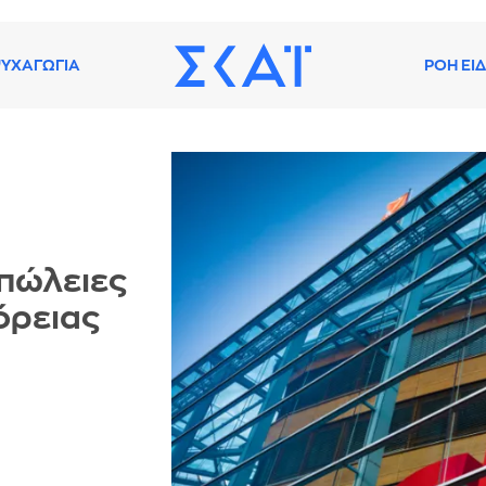
ΥΧΑΓΩΓΙΑ
ΡΟΗ ΕΙ
πώλειες
όρειας