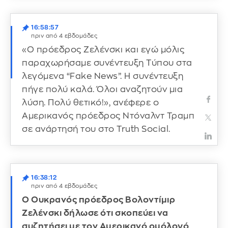
16:58:57
πριν από 4 εβδομάδες
«Ο πρόεδρος Ζελένσκι και εγώ μόλις
παραχωρήσαμε συνέντευξη Τύπου στα
λεγόμενα “Fake News”. Η συνέντευξη
πήγε πολύ καλά. Όλοι αναζητούν μια
λύση. Πολύ θετικό!», ανέφερε ο
Αμερικανός πρόεδρος Ντόναλντ Τραμπ
σε ανάρτησή του στο Truth Social.
16:38:12
πριν από 4 εβδομάδες
Ο Ουκρανός πρόεδρος Βολοντίμιρ
Ζελένσκι δήλωσε ότι σκοπεύει να
συζητήσει με τον Αμερικανό ομόλογό