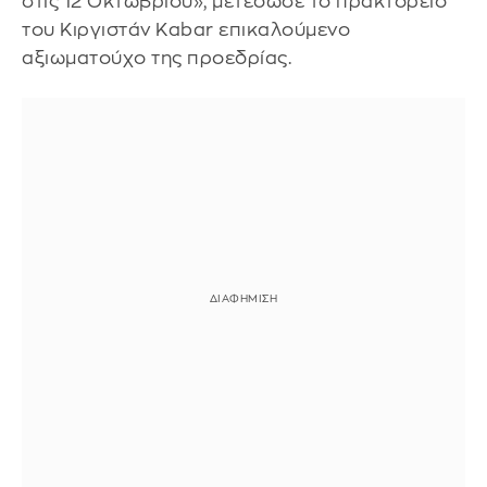
στις 12 Οκτωβρίου», μετέδωσε το πρακτορείο
του Κιργιστάν Κabar επικαλούμενο
αξιωματούχο της προεδρίας.