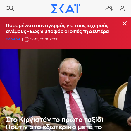
Παραμένει ο συναγερμός για τους ισχυρούς
ανέμους - Έως 9 μποφόρ οι ριπές τη Δευτέρα
ΕΛΛΑΔΑ
12:49, 09.08.2026
Στο Κιργιστάν το πρώτο ταξίδι
Πούτιν στο εξωτερικό μετά το