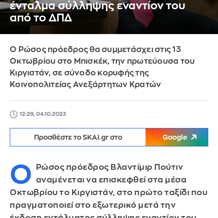
ένταλμα σύλληψης εναντίον του
από το ΔΠΔ
Ο Ρώσος πρόεδρος θα συμμετάσχει στις 13
Οκτωβρίου στο Μπισκέκ, την πρωτεύουσα του
Κιργιστάν, σε σύνοδο κορυφής της
Κοινοπολιτείας Ανεξάρτητων Κρατών
12:29, 04.10.2023
Προσθέστε το SKAI.gr στο
Google
Ο
Ρώσος πρόεδρος Βλαντίμιρ Πούτιν
αναμένεται να επισκεφθεί στα μέσα
Οκτωβρίου το Κιργιστάν, στο πρώτο ταξίδι που
πραγματοποιεί στο εξωτερικό μετά την
έκδοση εντάλματος σύλληψης εναντίον του