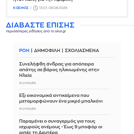
ΚΟΣΜΟΣ
13:07, 08.08.2026
ΔΙΑΒΑΣΤΕ ΕΠΙΣΗΣ
περισσότερες ειδήσεις από το skai.gr
ΡΟΗ
ΔΗΜΟΦΙΛΗ
ΣΧΟΛΙΑΣΜΕΝΑ
Συνελήφθη άνδρας για απόπειρα
απάτης σε βάρος ηλικιωμένης στην
Ηλεία
IN 2 HOURS
Έξι οικονομικά αντικείμενα που
μεταμορφώνουν ένα μικρό μπαλκόνι
IN 2 HOURS
Παραμένει ο συναγερμός για τους
ισχυρούς ανέμους - Έως 9 μποφόρ οι
ριπές τη Δευτέρα