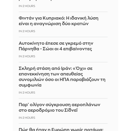
IN 2 HOURS
Φιντάν για Κυπριακό: Η ιδανική λύση
είναι η αναγνώριση δύο κρατών
IN 2 HOURS
Αυτοκίνητο έπεσε σε γκρεμό στην
Πάρνηθα - Σώοι οι 4 επιβαίνοντες
IN 2 HOURS
Σκληρή στάση από Ιράν: «Όχι» σε
επανεκκίνηση των απευθείας
συνομιλιών όσο οι ΗΠΑ παραβιάζουν τη
συμφωνία
IN 2 HOURS
Παρ' ολίγον σύγκρουση αεροπλάνων
στο αεροδρόμιο του Σίδνεϊ
IN 2 HOURS
Πώς θα ήταν η Ευρώπη χωρίς ποτάμια;