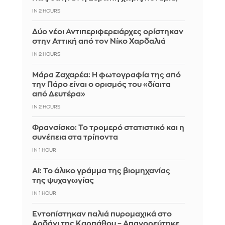
IN 2 HOURS
Δύο νέοι Αντιπεριφερειάρχες ορίστηκαν
στην Αττική από τον Νίκο Χαρδαλιά
IN 2 HOURS
Μάρα Ζαχαρέα: Η φωτογραφία της από
την Πάρο είναι ο ορισμός του «δίαιτα
από Δευτέρα»
IN 2 HOURS
Φρανσίσκο: Το τρομερό στατιστικό και η
συνέπεια στα τρίποντα
IN 1 HOUR
AI: Το άλικο γράμμα της βιομηχανίας
της ψυχαγωγίας
IN 1 HOUR
Εντοπίστηκαν παλιά πυρομαχικά στο
Αρδάνι της Καρπάθου – Απαγορεύτηκε