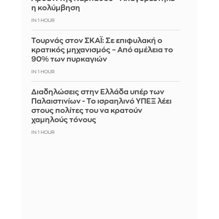
η κολύμβηση
IN 1 HOUR
Τουρνάς στον ΣΚΑΪ: Σε επιφυλακή ο
κρατικός μηχανισμός – Από αμέλεια το
90% των πυρκαγιών
IN 1 HOUR
Διαδηλώσεις στην Ελλάδα υπέρ των
Παλαιστινίων - Το ισραηλινό ΥΠΕΞ λέει
στους πολίτες του να κρατούν
χαμηλούς τόνους
IN 1 HOUR