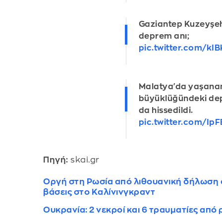
Gaziantep Kuzeyşeh
deprem anı;
pic.twitter.com/kI
Malatya'da yaşanan
büyüklüğündeki de
da hissedildi.
pic.twitter.com/Ip
Πηγή:
skai.gr
Οργή στη Ρωσία από λιθουανική δήλωση ό
βάσεις στο Καλίνινγκραντ
Ουκρανία: 2 νεκροί και 6 τραυματίες από