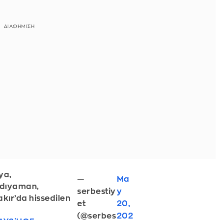
ya,
—
Ma
dıyaman,
serbestiy
y
akır’da hissedilen
et
20,
(@serbes
202