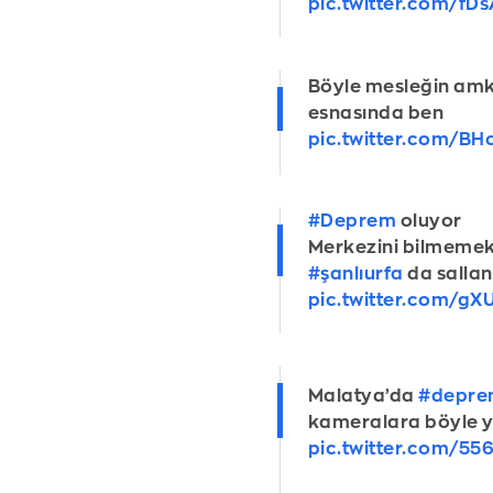
pic.twitter.com/fD
Böyle mesleğin am
esnasında ben
pic.twitter.com/
#Deprem
oluyor
Merkezini bilmemek
#şanlıurfa
da sallan
pic.twitter.com/g
Malatya’da
#depr
kameralara böyle y
pic.twitter.com/5