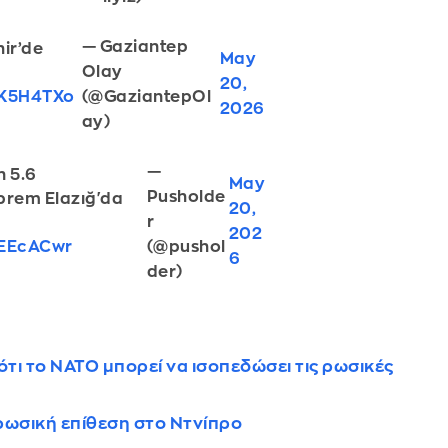
— Gaziantep
ir’de
May
Olay
20,
(@GaziantepOl
BK5H4TXo
2026
ay)
—
 5.6
May
Pusholde
prem Elazığ'da
20,
r
202
(@pushol
FEEcACwr
6
der)
τι το ΝΑΤΟ μπορεί να ισοπεδώσει τις ρωσικές
 ρωσική επίθεση στο Ντνίπρο