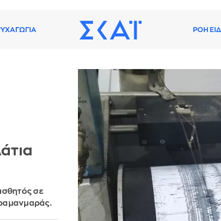
ΥΧΑΓΩΓΙΑ
ΡΟΗ ΕΙ
λάτια
αισθητός σε
αχραμανμαράς.