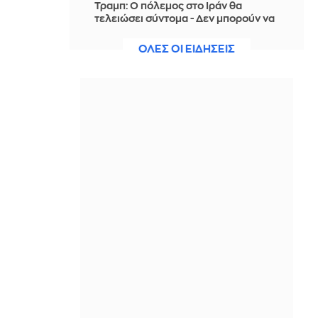
Τραμπ: Ο πόλεμος στο Ιράν θα
τελειώσει σύντομα - Δεν μπορούν να
συνεχίσουν για πολύ ακόμη
ΟΛΕΣ ΟΙ ΕΙΔΗΣΕΙΣ
ΠΡΙΝ ΑΠΌ 20 ΏΡΕΣ
Θαλάσσια ρύπανση στη Δραπετσώνα
– Συνελήφθη ο πλοίαρχος
δεξαμενόπλοιου
ΠΡΙΝ ΑΠΌ 20 ΏΡΕΣ
Διάσωση 30χρονης μετά από πτώση
από την υψηλή γέφυρα της Χαλκίδας
ΠΡΙΝ ΑΠΌ 20 ΏΡΕΣ
Οι τιμές της βενζίνης αυξήθηκαν
εξαιτίας του πολέμου του Τραμπ στο
Ιράν, και όχι λόγω της απληστίας των
πετρελαϊκών εταιρειών
ΠΡΙΝ ΑΠΌ 20 ΏΡΕΣ
Η SpaceX θα κατασκευάσει
σταθμούς παραγωγής ηλεκτρικής