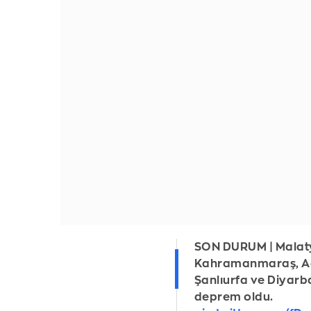
SON DURUM | Malat
Kahramanmaraş, A
Şanlıurfa ve Diyarb
deprem oldu.