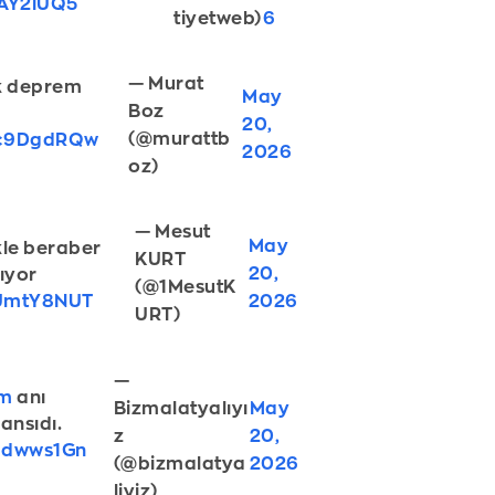
sAY2iUQ5
tiyetweb)
6
— Murat
k deprem
May
Boz
20,
(@murattb
BHc9DgdRQw
2026
oz)
— Mesut
May
le beraber
KURT
20,
ıyor
(@1MesutK
2026
XUmtY8NUT
URT)
—
em
anı
Bizmalatyalıyı
May
ansıdı.
z
20,
56dwws1Gn
(@bizmalatya
2026
liyiz)