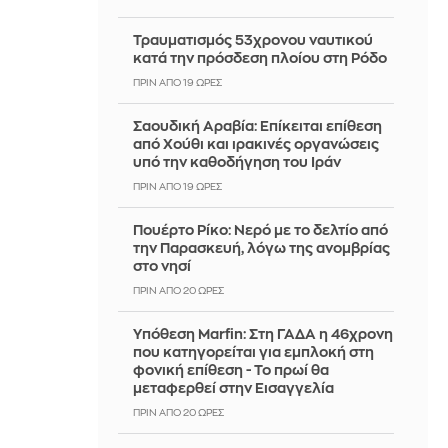
Τραυματισμός 53χρονου ναυτικού
κατά την πρόσδεση πλοίου στη Ρόδο
ΠΡΙΝ ΑΠΌ 19 ΏΡΕΣ
Σαουδική Αραβία: Επίκειται επίθεση
από Χούθι και ιρακινές οργανώσεις
υπό την καθοδήγηση του Ιράν
ΠΡΙΝ ΑΠΌ 19 ΏΡΕΣ
Πουέρτο Ρίκο: Νερό με το δελτίο από
την Παρασκευή, λόγω της ανομβρίας
στο νησί
ΠΡΙΝ ΑΠΌ 20 ΏΡΕΣ
Υπόθεση Marfin: Στη ΓΑΔΑ η 46χρονη
που κατηγορείται για εμπλοκή στη
φονική επίθεση - Το πρωί θα
μεταφερθεί στην Εισαγγελία
ΠΡΙΝ ΑΠΌ 20 ΏΡΕΣ