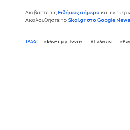
Διαβάστε τις
Ειδήσεις σήμερα
και ενημερω
Ακολουθήστε το
Skai.gr στο Google New
TAGS:
Βλαντίμιρ Πούτιν
Πολωνία
Ρω