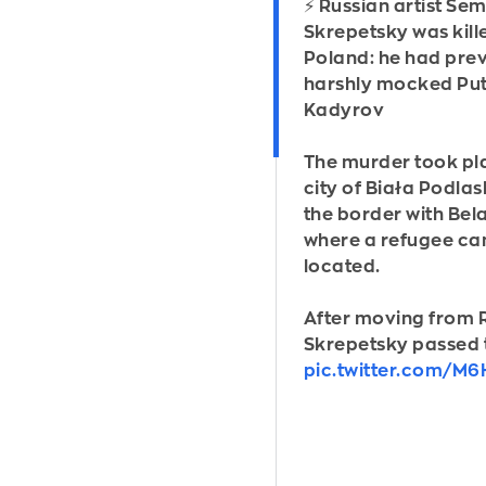
⚡️ Russian artist Se
Skrepetsky was kille
Poland: he had prev
harshly mocked Put
Kadyrov
The murder took pla
city of Biała Podlas
the border with Bela
where a refugee ca
located.
After moving from R
Skrepetsky passed
pic.twitter.com/M