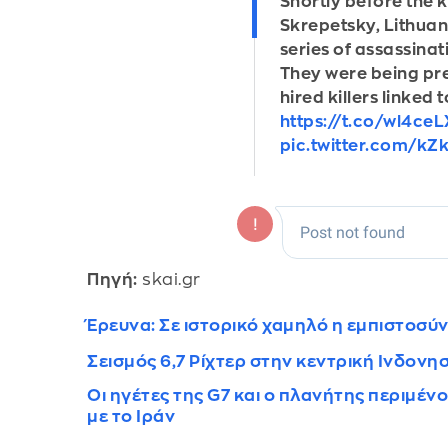
Shortly before the k
Skrepetsky, Lithuan
series of assassinat
They were being pr
hired killers linked
https://t.co/wl4ce
pic.twitter.com/k
Πηγή:
skai.gr
Έρευνα: Σε ιστορικό χαμηλό η εμπιστοσύν
Σεισμός 6,7 Ρίχτερ στην κεντρική Ινδονη
Οι ηγέτες της G7 και ο πλανήτης περιμέν
με το Ιράν