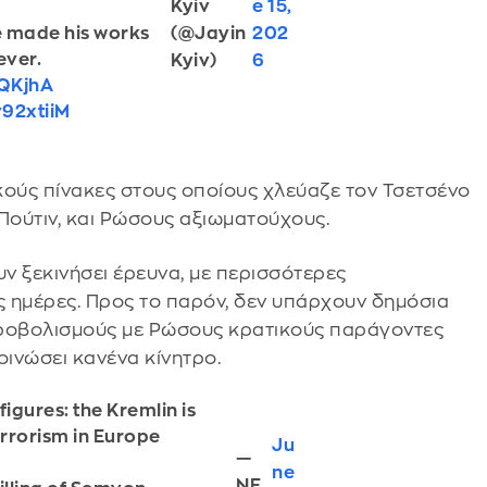
Kyiv
e 15,
(@Jayin
202
we made his works
ever.
Kyiv)
6
WQKjhA
v92xtiiM
κούς πίνακες στους οποίους χλεύαζε τον Τσετσένο
ούτιν, και Ρώσους αξιωματούχους.
υν ξεκινήσει έρευνα, με περισσότερες
ς ημέρες. Προς το παρόν, δεν υπάρχουν δημόσια
υροβολισμούς με Ρώσους κρατικούς παράγοντες
οινώσει κανένα κίνητρο.
figures: the Kremlin is
rrorism in Europe
Ju
—
ne
NE