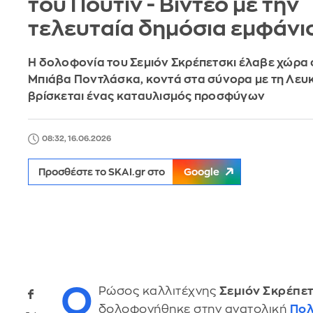
του Πούτιν - Βίντεο με την
τελευταία δημόσια εμφάνι
Η δολοφονία του Σεμιόν Σκρέπετσκι έλαβε χώρα 
Μπιάβα Ποντλάσκα, κοντά στα σύνορα με τη Λευ
βρίσκεται ένας καταυλισμός προσφύγων
08:32, 16.06.2026
Προσθέστε το SKAI.gr στο
Google
Ο
Ρώσος καλλιτέχνης
Σεμιόν Σκρέπε
δολοφονήθηκε στην ανατολική
Πολ