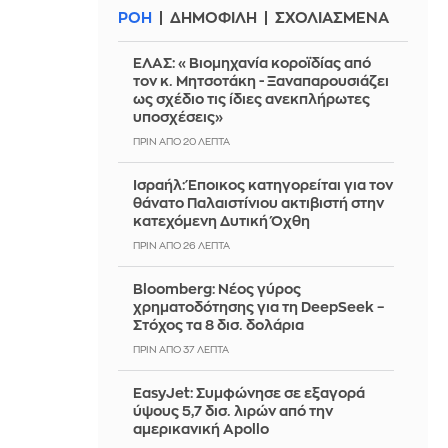
ΡΟΗ
ΔΗΜΟΦΙΛΗ
ΣΧΟΛΙΑΣΜΕΝΑ
ΕΛΑΣ: «Βιομηχανία κοροϊδίας από
τον κ. Μητσοτάκη - Ξαναπαρουσιάζει
ως σχέδιο τις ίδιες ανεκπλήρωτες
υποσχέσεις»
ΠΡΙΝ ΑΠΌ 20 ΛΕΠΤΆ
Ισραήλ: Έποικος κατηγορείται για τον
θάνατο Παλαιστίνιου ακτιβιστή στην
κατεχόμενη Δυτική Όχθη
ΠΡΙΝ ΑΠΌ 27 ΛΕΠΤΆ
Bloomberg: Νέος γύρος
χρηματοδότησης για τη DeepSeek –
Στόχος τα 8 δισ. δολάρια
ΠΡΙΝ ΑΠΌ 37 ΛΕΠΤΆ
EasyJet: Συμφώνησε σε εξαγορά
ύψους 5,7 δισ. λιρών από την
αμερικανική Apollo