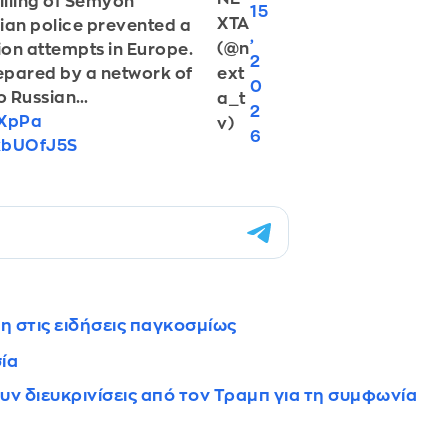
illing of Semyon
15
XTA
ian police prevented a
,
(@n
ion attempts in Europe.
2
ext
epared by a network of
0
 to Russian…
a_t
2
LXpPa
v)
6
ZkbUOfJ5S
η στις ειδήσεις παγκοσμίως
σία
ουν διευκρινίσεις από τον Τραμπ για τη συμφωνία