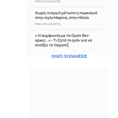
ΠΡΙΝ ΑΠΌ 43 ΛΕΠΤΆ
Χωρίς ενεργό μέτωπο η πυρκαγιά
στην Αγία Μαρίνα, στην Ηλεία
ΠΡΙΝ ΑΠΌ 43 ΛΕΠΤΆ
«Η συμφωνία με το Ομάν δεν
αρκεί...» - Τι ζητά το Ιράν για να
ανοίξει το Ορμούζ
ΠΡΙΝ ΑΠΌ 47 ΛΕΠΤΆ
ΟΛΕΣ ΟΙ ΕΙΔΗΣΕΙΣ
Υπ. Παιδείας: Ανακοινώθηκαν 95
ειδικότητες και 860 τμήματα των
ΣΑΕΚ – Πότε ξεκινούν οι αιτήσεις
ΠΡΙΝ ΑΠΌ 53 ΛΕΠΤΆ
Ιωάννα Μαλέσκου: Επιδίωξε να
γνωρίσει την «άλλη» Μύκονο και
έπαθε «ντελίριο» με το... μπρόκολο
ΠΡΙΝ ΑΠΌ 59 ΛΕΠΤΆ
Aνεβαίνει κι άλλο η θερμοκρασία-