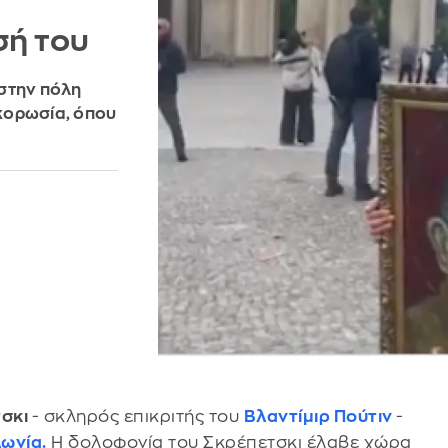
σή του
στην πόλη
κορωσία, όπου
τσκι
- σκληρός επικριτής του
Βλαντίμιρ Πούτιν
-
ωνία.
Η δολοφονία του Σκρέπετσκι έλαβε χώρα