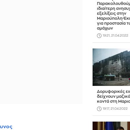
Παρακολουθούμ
ιδιαίτερη ανησυχ
εξελίξεις στην
Μαριούπολη-Έκ
για προστασία τ
αμάχων
19:21, 21.04.2022
Δορυφορικές ει
δείχνουν μαζικ
κοντά στη Μαρι
19:17, 21.04.2022
θυνος