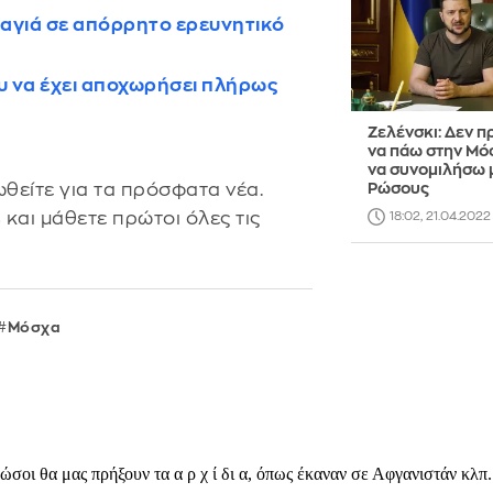
καγιά σε απόρρητο ερευνητικό
ου να έχει αποχωρήσει πλήρως
Ζελένσκι: Δεν π
να πάω στην Μό
να συνομιλήσω 
Ρώσους
θείτε για τα πρόσφατα νέα.
s
και μάθετε πρώτοι όλες τις
18:02, 21.04.2022
Μόσχα