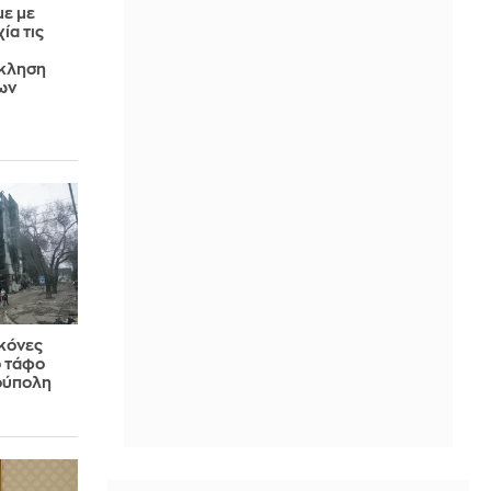
ε με
ία τις
κληση
ων
κόνες
ό τάφο
ούπολη