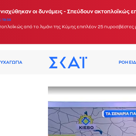
Ενισχύθηκαν οι δυνάμεις - Σπεύδουν ακτοπλοϊκώς 
: 19:38
κτοπλοϊκώς από το λιμάνι της Κύμης επιπλέον 25 πυροσβέστες
ΥΧΑΓΩΓΙΑ
ΡΟΗ ΕΙ