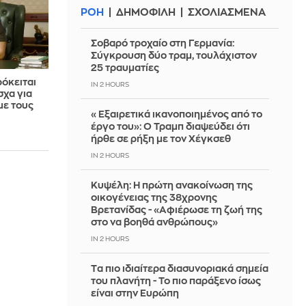
ΡΟΗ
ΔΗΜΟΦΙΛΗ
ΣΧΟΛΙΑΣΜΕΝΑ
Σοβαρό τροχαίο στη Γερμανία:
Σύγκρουση δύο τραμ, τουλάχιστον
25 τραυματίες
ρόκειται
IN 2 HOURS
σχα για
με τους
«Εξαιρετικά ικανοποιημένος από το
έργο του»: Ο Τραμπ διαψεύδει ότι
ήρθε σε ρήξη με τον Χέγκσεθ
IN 2 HOURS
Κυψέλη: Η πρώτη ανακοίνωση της
οικογένειας της 38χρονης
Βρετανίδας - «Αφιέρωσε τη ζωή της
στο να βοηθά ανθρώπους»
IN 2 HOURS
Tα πιο ιδιαίτερα διασυνοριακά σημεία
του πλανήτη - Το πιο παράξενο ίσως
είναι στην Ευρώπη