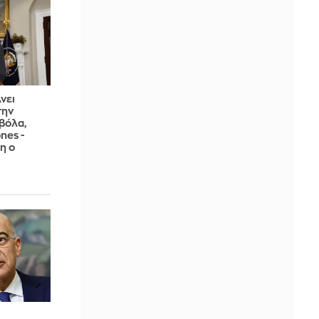
νει
την
βόλα,
nes -
η ο