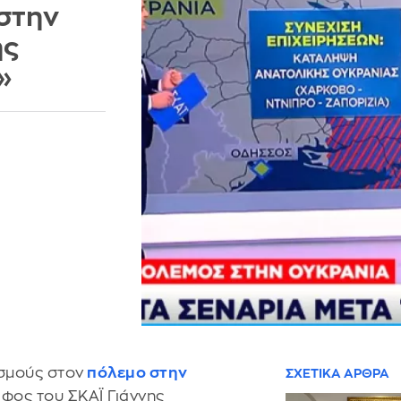
 στην
ης
»
ασμούς στον
πόλεμο στην
ΣΧΕΤΙΚΑ ΑΡΘΡΑ
ος του ΣΚΑΪ Γιάννης