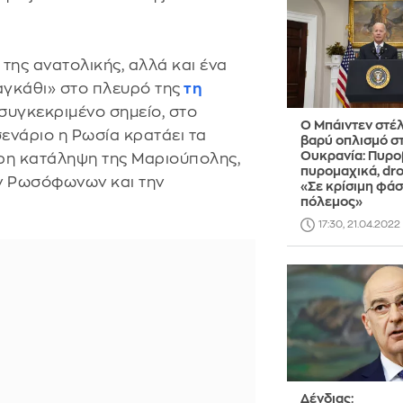
 της ανατολικής, αλλά και ένα
αγκάθι» στο πλευρό της
τη
 συγκεκριμένο σημείο, στο
Ο Μπάιντεν στέλ
ενάριο η Ρωσία κρατάει τα
βαρύ οπλισμό σ
Ουκρανία: Πυρο
ήρη κατάληψη της Μαριούπολης,
πυρομαχικά, dro
ων Ρωσόφωνων και την
«Σε κρίσιμη φάσ
πόλεμος»
17:30, 21.04.2022
Δένδιας: